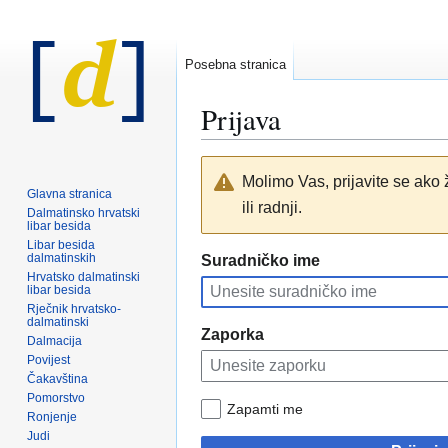
Posebna stranica
Prijava
Prijeđi
Prijeđi
Molimo Vas, prijavite se ako ž
na
na
Glavna stranica
ili radnji.
navigaciju
pretraživanje
Dalmatinsko hrvatski
libar besida
Libar besida
dalmatinskih
Suradničko ime
Hrvatsko dalmatinski
libar besida
Rječnik hrvatsko-
dalmatinski
Zaporka
Dalmacija
Povijest
Čakavština
Pomorstvo
Zapamti me
Ronjenje
Judi