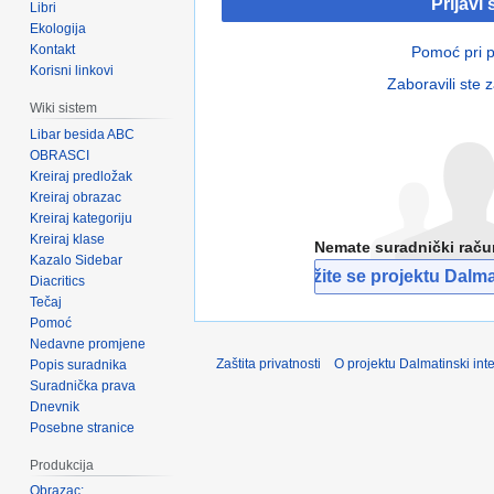
Prijavi 
Libri
Ekologija
Kontakt
Pomoć pri pr
Korisni linkovi
Zaboravili ste 
Wiki sistem
Libar besida ABC
OBRASCI
Kreiraj predložak
Kreiraj obrazac
Kreiraj kategoriju
Kreiraj klase
Nemate suradnički rač
Kazalo Sidebar
Pridružite se projektu Dalmat
Diacritics
Tečaj
Pomoć
Nedavne promjene
Zaštita privatnosti
O projektu Dalmatinski inte
Popis suradnika
Suradnička prava
Dnevnik
Posebne stranice
Produkcija
Obrazac: