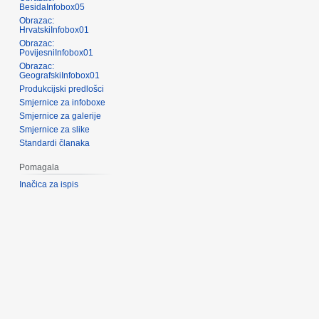
BesidaInfobox05
Obrazac:
HrvatskiInfobox01
Obrazac:
PovijesniInfobox01
Obrazac:
GeografskiInfobox01
Produkcijski predlošci
Smjernice za infoboxe
Smjernice za galerije
Smjernice za slike
Standardi članaka
Pomagala
Inačica za ispis