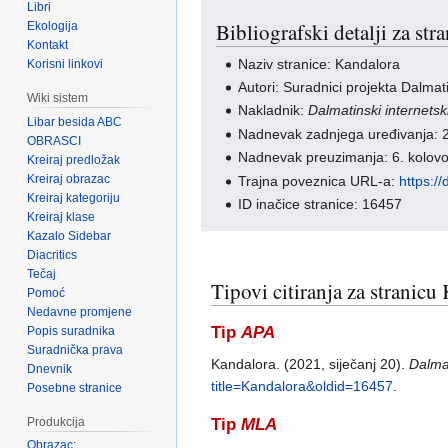
Libri
Bibliografski detalji za st
Ekologija
Kontakt
Naziv stranice: Kandalora
Korisni linkovi
Autori: Suradnici projekta Dalmati
Wiki sistem
Nakladnik:
Dalmatinski internetski
Libar besida ABC
Nadnevak zadnjega uređivanja: 2
OBRASCI
Nadnevak preuzimanja: 6. kolov
Kreiraj predložak
Kreiraj obrazac
Trajna poveznica URL-a:
https:/
Kreiraj kategoriju
ID inačice stranice: 16457
Kreiraj klase
Kazalo Sidebar
Diacritics
Tečaj
Tipovi citiranja za stranicu
Pomoć
Nedavne promjene
Tip
APA
Popis suradnika
Suradnička prava
Kandalora. (2021, siječanj 20).
Dalmat
Dnevnik
title=Kandalora&oldid=16457
.
Posebne stranice
Produkcija
Tip
MLA
Obrazac: