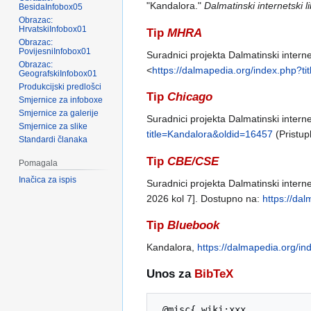
"Kandalora."
Dalmatinski internetski l
BesidaInfobox05
Obrazac:
HrvatskiInfobox01
Tip
MHRA
Obrazac:
PovijesniInfobox01
Suradnici projekta Dalmatinski interne
Obrazac:
<
https://dalmapedia.org/index.php?t
GeografskiInfobox01
Produkcijski predlošci
Tip
Chicago
Smjernice za infoboxe
Smjernice za galerije
Suradnici projekta Dalmatinski intern
Smjernice za slike
title=Kandalora&oldid=16457
(Pristup
Standardi članaka
Tip
CBE/CSE
Pomagala
Inačica za ispis
Suradnici projekta Dalmatinski interne
2026 kol 7]. Dostupno na:
https://da
Tip
Bluebook
Kandalora,
https://dalmapedia.org/i
Unos za
BibTeX
 @misc{ wiki:xxx,
