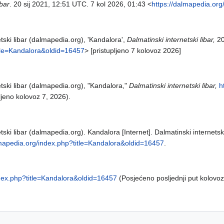
ibar
. 20 sij 2021, 12:51 UTC. 7 kol 2026, 01:43 <
https://dalmapedia.or
tski libar (dalmapedia.org), 'Kandalora',
Dalmatinski internetski libar,
20
itle=Kandalora&oldid=16457
> [pristupljeno 7 kolovoz 2026]
etski libar (dalmapedia.org), "Kandalora,"
Dalmatinski internetski libar,
h
ljeno kolovoz 7, 2026).
tski libar (dalmapedia.org). Kandalora [Internet]. Dalmatinski internetski
lmapedia.org/index.php?title=Kandalora&oldid=16457
.
ndex.php?title=Kandalora&oldid=16457
(Posjećeno posljednji put kolovoz