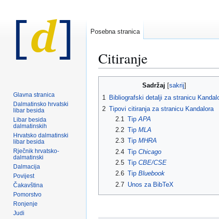
Posebna stranica
Citiranje
Prijeđi
Prijeđi
Sadržaj
na
na
Glavna stranica
1
Bibliografski detalji za stranicu Kandal
navigaciju
pretraživanje
Dalmatinsko hrvatski
2
Tipovi citiranja za stranicu Kandalora
libar besida
2.1
Tip
APA
Libar besida
dalmatinskih
2.2
Tip
MLA
Hrvatsko dalmatinski
2.3
Tip
MHRA
libar besida
Rječnik hrvatsko-
2.4
Tip
Chicago
dalmatinski
2.5
Tip
CBE/CSE
Dalmacija
2.6
Tip
Bluebook
Povijest
2.7
Unos za BibTeX
Čakavština
Pomorstvo
Ronjenje
Judi