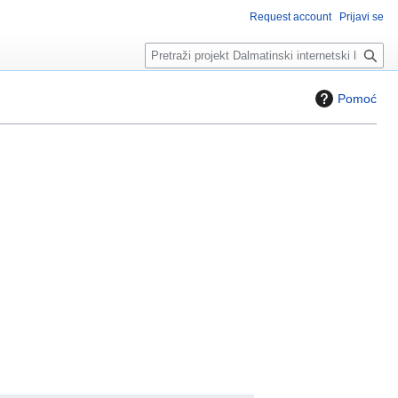
Request account
Prijavi se
T
r
a
Pomoć
ž
i