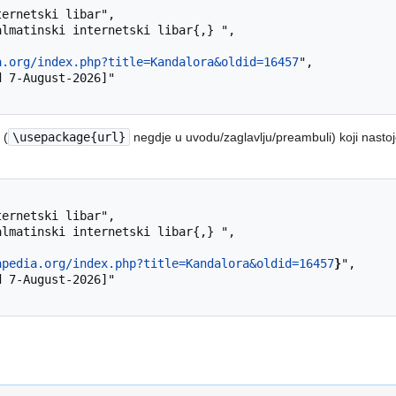
a.org/index.php?title=Kandalora&oldid=16457
",

(
\usepackage{url}
negdje u uvodu/zaglavlju/preambuli) koji nastoje
apedia.org/index.php?title=Kandalora&oldid=16457
}
",
