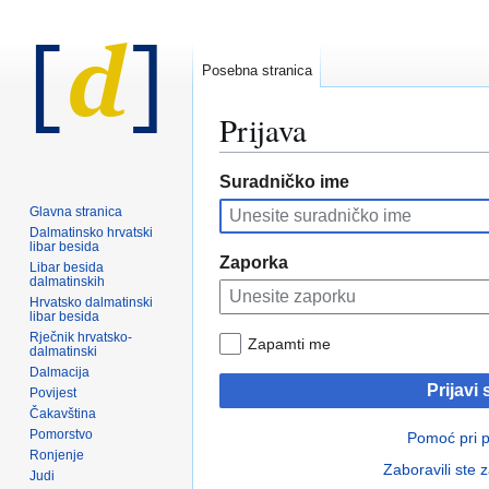
Posebna stranica
Prijava
Prijeđi
Prijeđi
Suradničko ime
na
na
Glavna stranica
navigaciju
pretraživanje
Dalmatinsko hrvatski
libar besida
Zaporka
Libar besida
dalmatinskih
Hrvatsko dalmatinski
libar besida
Rječnik hrvatsko-
Zapamti me
dalmatinski
Dalmacija
Prijavi 
Povijest
Čakavština
Pomorstvo
Pomoć pri pr
Ronjenje
Zaboravili ste 
Judi