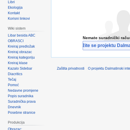
Libri
Ekologija
Kontakt
Korisni linkovi
Wiki sistem
Libar besida ABC
Nemate suradnički rač
OBRASCI
Pridružite se projektu Dalmat
Kreiraj predložak
Kreiraj obrazac
Kreiraj kategoriju
Kreiraj klase
Kazalo Sidebar
Zaštita privatnosti
O projektu Dalmatinski inte
Diacritics
Tečaj
Pomoć
Nedavne promjene
Popis suradnika
Suradnička prava
Dnevnik
Posebne stranice
Produkcija
Obrazac: