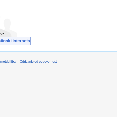
un?
inski internetski libar
rnetski libar
Odricanje od odgovornosti