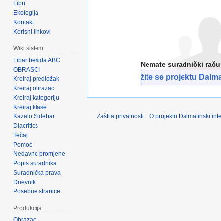
Libri
Ekologija
Kontakt
Korisni linkovi
Wiki sistem
Libar besida ABC
Nemate suradnički rač
OBRASCI
Pridružite se projektu Dalmat
Kreiraj predložak
Kreiraj obrazac
Kreiraj kategoriju
Kreiraj klase
Kazalo Sidebar
Zaštita privatnosti
O projektu Dalmatinski inte
Diacritics
Tečaj
Pomoć
Nedavne promjene
Popis suradnika
Suradnička prava
Dnevnik
Posebne stranice
Produkcija
Obrazac: