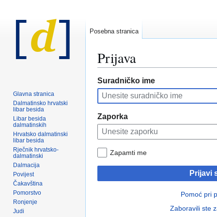
Posebna stranica
Prijava
Prijeđi
Prijeđi
Suradničko ime
na
na
Glavna stranica
navigaciju
pretraživanje
Dalmatinsko hrvatski
libar besida
Zaporka
Libar besida
dalmatinskih
Hrvatsko dalmatinski
libar besida
Rječnik hrvatsko-
Zapamti me
dalmatinski
Dalmacija
Prijavi 
Povijest
Čakavština
Pomorstvo
Pomoć pri pr
Ronjenje
Zaboravili ste 
Judi