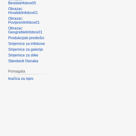
BesidaInfobox05
Obrazac:
HrvatskiInfobox01
Obrazac:
PovijesniInfobox01
Obrazac:
GeografskiInfobox01
Produkcijski predlošci
Smjernice za infoboxe
Smjernice za galerije
Smjernice za slike
Standardi članaka
Pomagala
Inačica za ispis