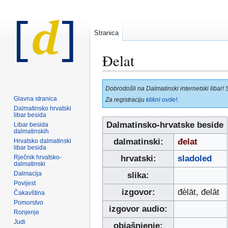
Stranica
Đelat
Prijeđi
Prijeđi
Dobrodošli na Dalmatinski internetski libar! 
na
na
Glavna stranica
Za registraciju
klikni ovde!
.
navigaciju
pretraživanje
Dalmatinsko hrvatski
libar besida
Dalmatinsko-hrvatske beside
Libar besida
dalmatinskih
dalmatinski:
đelat
Hrvatsko dalmatinski
libar besida
Rječnik hrvatsko-
hrvatski:
sladoled
dalmatinski
Dalmacija
slika:
Povijest
izgovor:
đèlāt, đelȃt
Čakavština
Pomorstvo
izgovor audio:
Ronjenje
Judi
objašnjenje: