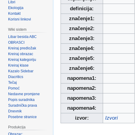
Libri
Ekologija
definicija:
Kontakt
značenje1:
Korisni linkovi
značenje2:
Wiki sistem
Libar besida ABC
značenje3:
OBRASCI
značenje4:
Kreiraj predložak
Kreiraj obrazac
značenje5:
Kreiraj kategoriju
Kreiraj klase
značenje6:
Kazalo Sidebar
Diacritics
napomena1:
Tečaj
napomena2:
Pomoć
Nedavne promjene
napomena3:
Popis suradnika
Suradnička prava
napomena4:
Dnevnik
Posebne stranice
izvor:
Izvori
Produkcija
Obrazac: