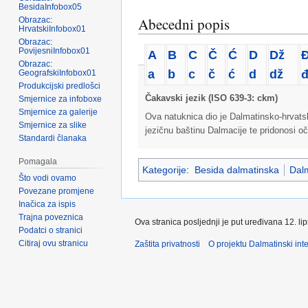
BesidaInfobox05
Abecedni popis
Obrazac:
HrvatskiInfobox01
Obrazac:
PovijesniInfobox01
A
B
C
Č
Ć
D
Dž
Obrazac:
a
b
c
č
ć
d
dž
GeografskiInfobox01
Produkcijski predlošci
Čakavski jezik (ISO 639-3: ckm)
Smjernice za infoboxe
Smjernice za galerije
Ova natuknica dio je Dalmatinsko-hrvatsko
Smjernice za slike
jezičnu baštinu Dalmacije te pridonosi oč
Standardi članaka
Pomagala
Kategorije
:
Besida dalmatinska
Dalm
Što vodi ovamo
Povezane promjene
Inačica za ispis
Trajna poveznica
Ova stranica posljednji je put uređivana 12. li
Podatci o stranici
Citiraj ovu stranicu
Zaštita privatnosti
O projektu Dalmatinski inte