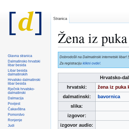
Stranica
Žena iz puka 
Prijeđi
Prijeđi
Glavna stranica
Dobrodošli na Dalmatinski internetski libar! 
na
na
Dalmatinsko hrvatski
Za registraciju
klikni ovde!
.
libar besida
navigaciju
pretraživanje
Libar besida
dalmatinskih
Hrvatsko-dal
Hrvatsko dalmatinski
libar besida
hrvatski:
žena iz puka 
Rječnik hrvatsko-
dalmatinski
dalmatinski:
bavornica
Dalmacija
Povijest
slika:
Čakavština
Pomorstvo
izgovor:
Ronjenje
izgovor audio:
Judi