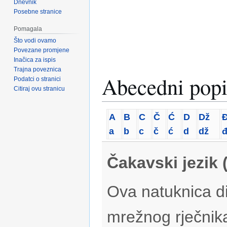
Dnevnik
Posebne stranice
Pomagala
Što vodi ovamo
Povezane promjene
Inačica za ispis
Trajna poveznica
Abecedni popi
Podatci o stranici
Citiraj ovu stranicu
A
B
C
Č
Ć
D
Dž
a
b
c
č
ć
d
dž
Čakavski jezik 
Ova natuknica di
mrežnog rječnik