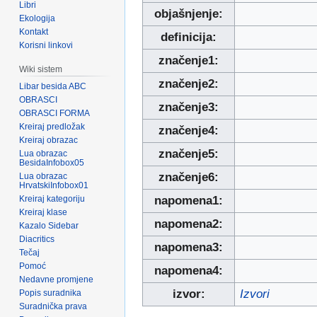
Libri
objašnjenje:
Ekologija
Kontakt
definicija:
Korisni linkovi
značenje1:
Wiki sistem
značenje2:
Libar besida ABC
OBRASCI
značenje3:
OBRASCI FORMA
Kreiraj predložak
značenje4:
Kreiraj obrazac
značenje5:
Lua obrazac
BesidaInfobox05
značenje6:
Lua obrazac
HrvatskiInfobox01
Kreiraj kategoriju
napomena1:
Kreiraj klase
napomena2:
Kazalo Sidebar
Diacritics
napomena3:
Tečaj
Pomoć
napomena4:
Nedavne promjene
izvor:
Izvori
Popis suradnika
Suradnička prava