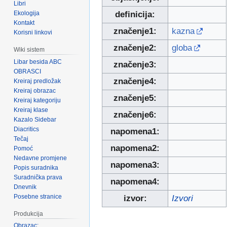
Libri
Ekologija
definicija:
Kontakt
značenje1:
kazna
Korisni linkovi
značenje2:
globa
Wiki sistem
Libar besida ABC
značenje3:
OBRASCI
značenje4:
Kreiraj predložak
Kreiraj obrazac
značenje5:
Kreiraj kategoriju
Kreiraj klase
značenje6:
Kazalo Sidebar
Diacritics
napomena1:
Tečaj
napomena2:
Pomoć
Nedavne promjene
napomena3:
Popis suradnika
Suradnička prava
napomena4:
Dnevnik
Posebne stranice
izvor:
Izvori
Produkcija
Obrazac: