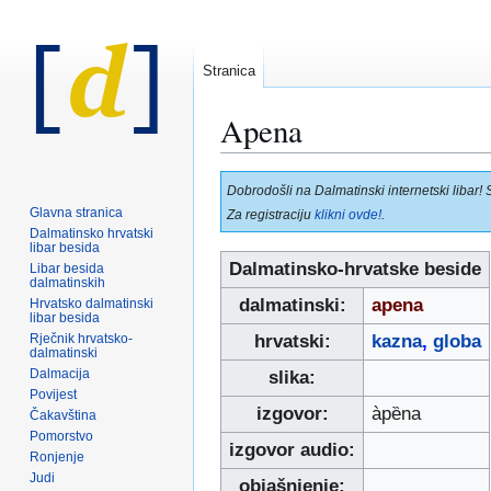
Stranica
Apena
Prijeđi
Prijeđi
Dobrodošli na Dalmatinski internetski libar! 
na
na
Glavna stranica
Za registraciju
klikni ovde!
.
navigaciju
pretraživanje
Dalmatinsko hrvatski
libar besida
Dalmatinsko-hrvatske beside
Libar besida
dalmatinskih
dalmatinski:
apena
Hrvatsko dalmatinski
libar besida
Rječnik hrvatsko-
hrvatski:
kazna
,
globa
dalmatinski
Dalmacija
slika:
Povijest
izgovor:
àpȅna
Čakavština
Pomorstvo
izgovor audio:
Ronjenje
Judi
objašnjenje: