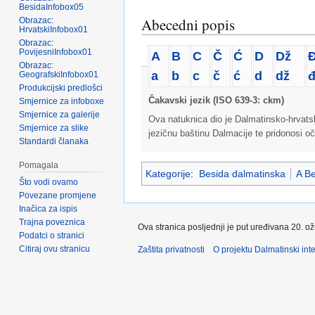
BesidaInfobox05
Abecedni popis
Obrazac:
HrvatskiInfobox01
Obrazac:
PovijesniInfobox01
A
B
C
Č
Ć
D
Dž
Obrazac:
a
b
c
č
ć
d
dž
GeografskiInfobox01
Produkcijski predlošci
Čakavski jezik (ISO 639-3: ckm)
Smjernice za infoboxe
Smjernice za galerije
Ova natuknica dio je Dalmatinsko-hrvatsko
Smjernice za slike
jezičnu baštinu Dalmacije te pridonosi oč
Standardi članaka
Pomagala
Kategorije
:
Besida dalmatinska
A Be
Što vodi ovamo
Povezane promjene
Inačica za ispis
Trajna poveznica
Ova stranica posljednji je put uređivana 20. o
Podatci o stranici
Citiraj ovu stranicu
Zaštita privatnosti
O projektu Dalmatinski inte