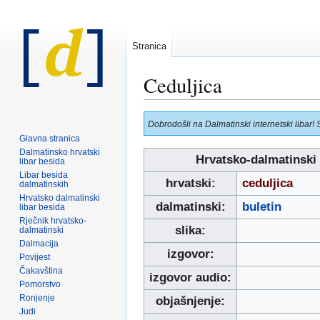
Stranica
Ceduljica
Prijeđi
Prijeđi
Dobrodošli na Dalmatinski internetski libar! 
na
na
Glavna stranica
navigaciju
pretraživanje
Dalmatinsko hrvatski
Hrvatsko-dalmatinski 
libar besida
Libar besida
hrvatski:
ceduljica
dalmatinskih
Hrvatsko dalmatinski
dalmatinski:
buletin
libar besida
Rječnik hrvatsko-
slika:
dalmatinski
Dalmacija
izgovor:
Povijest
Čakavština
izgovor audio:
Pomorstvo
Ronjenje
objašnjenje:
Judi