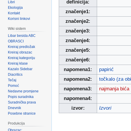
definicija:
Libri
Ekologija
značenje1:
Kontakt
Korisni linkovi
značenje2:
Wiki sistem
značenje3:
Libar besida ABC
značenje4:
OBRASCI
Kreiraj predložak
značenje5:
Kreiraj obrazac
Kreiraj kategoriju
značenje6:
Kreiraj klase
napomena1:
papirić
Kazalo Sidebar
Diacritics
napomena2:
točkalo (za ob
Tečaj
Pomoć
napomena3:
najmanja bića u
Nedavne promjene
Popis suradnika
napomena4:
Suradnička prava
izvor:
Izvori
Dnevnik
Posebne stranice
Produkcija
Obrazac: