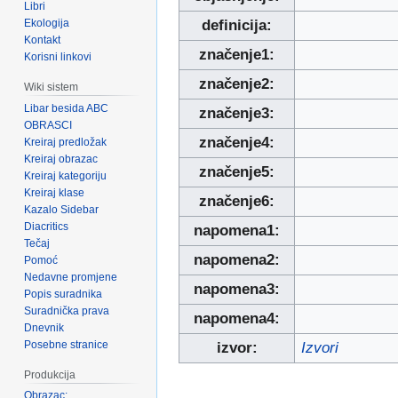
Libri
Ekologija
definicija:
Kontakt
značenje1:
Korisni linkovi
značenje2:
Wiki sistem
Libar besida ABC
značenje3:
OBRASCI
značenje4:
Kreiraj predložak
Kreiraj obrazac
značenje5:
Kreiraj kategoriju
Kreiraj klase
značenje6:
Kazalo Sidebar
Diacritics
napomena1:
Tečaj
napomena2:
Pomoć
Nedavne promjene
napomena3:
Popis suradnika
Suradnička prava
napomena4:
Dnevnik
Posebne stranice
izvor:
Izvori
Produkcija
Obrazac: