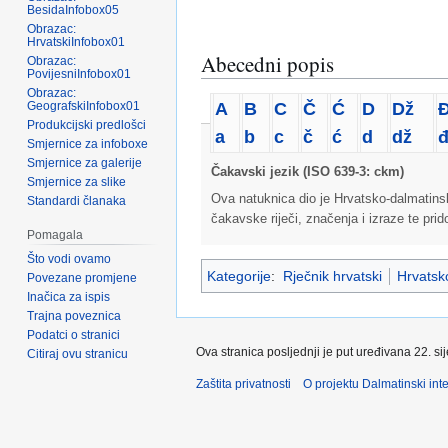
BesidaInfobox05
Obrazac:
HrvatskiInfobox01
Abecedni popis
Obrazac:
PovijesniInfobox01
Obrazac:
A
B
C
Č
Ć
D
Dž
GeografskiInfobox01
Produkcijski predlošci
a
b
c
č
ć
d
dž
Smjernice za infoboxe
Smjernice za galerije
Čakavski jezik (ISO 639-3: ckm)
Smjernice za slike
Ova natuknica dio je Hrvatsko-dalmatins
Standardi članaka
čakavske riječi, značenja i izraze te pri
Pomagala
Što vodi ovamo
Kategorije
:
Rječnik hrvatski
Hrvatsko
Povezane promjene
Inačica za ispis
Trajna poveznica
Podatci o stranici
Ova stranica posljednji je put uređivana 22. si
Citiraj ovu stranicu
Zaštita privatnosti
O projektu Dalmatinski inte