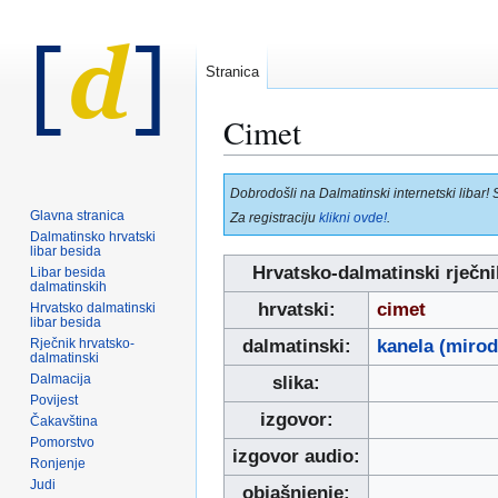
Stranica
Cimet
Prijeđi
Prijeđi
Dobrodošli na Dalmatinski internetski libar! 
na
na
Glavna stranica
Za registraciju
klikni ovde!
.
navigaciju
pretraživanje
Dalmatinsko hrvatski
libar besida
Hrvatsko-dalmatinski rječni
Libar besida
dalmatinskih
hrvatski:
cimet
Hrvatsko dalmatinski
libar besida
Rječnik hrvatsko-
dalmatinski:
kanela (mirod
dalmatinski
Dalmacija
slika:
Povijest
izgovor:
Čakavština
Pomorstvo
izgovor audio:
Ronjenje
Judi
objašnjenje: