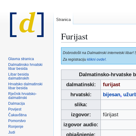
Stranica
Furijast
Prijeđi
Prijeđi
Dobrodošli na Dalmatinski internetski libar! 
na
na
Glavna stranica
Za registraciju
klikni ovde!
.
navigaciju
pretraživanje
Dalmatinsko hrvatski
libar besida
Dalmatinsko-hrvatske b
Libar besida
dalmatinskih
dalmatinski:
furijast
Hrvatsko dalmatinski
libar besida
Rječnik hrvatsko-
hrvatski:
bijesan
,
užur
dalmatinski
Dalmacija
slika:
Povijest
izgovor:
fȗrijast
Čakavština
Pomorstvo
izgovor audio:
Ronjenje
Judi
objašnjenje: