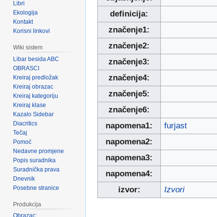
Libri
Ekologija
definicija:
Kontakt
značenje1:
Korisni linkovi
značenje2:
Wiki sistem
Libar besida ABC
značenje3:
OBRASCI
značenje4:
Kreiraj predložak
Kreiraj obrazac
značenje5:
Kreiraj kategoriju
Kreiraj klase
značenje6:
Kazalo Sidebar
Diacritics
napomena1:
furjast
Tečaj
napomena2:
Pomoć
Nedavne promjene
napomena3:
Popis suradnika
Suradnička prava
napomena4:
Dnevnik
Posebne stranice
izvor:
Izvori
Produkcija
Obrazac: