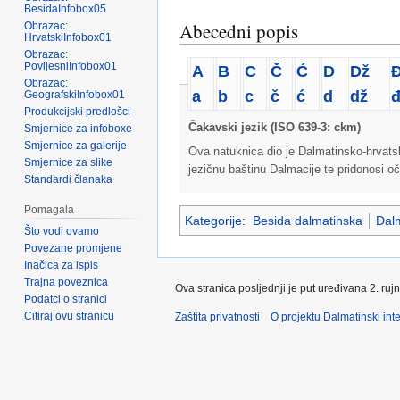
BesidaInfobox05
Abecedni popis
Obrazac:
HrvatskiInfobox01
Obrazac:
PovijesniInfobox01
A
B
C
Č
Ć
D
Dž
Obrazac:
a
b
c
č
ć
d
dž
GeografskiInfobox01
Produkcijski predlošci
Čakavski jezik (ISO 639-3: ckm)
Smjernice za infoboxe
Smjernice za galerije
Ova natuknica dio je Dalmatinsko-hrvatsko
Smjernice za slike
jezičnu baštinu Dalmacije te pridonosi oč
Standardi članaka
Pomagala
Kategorije
:
Besida dalmatinska
Dalm
Što vodi ovamo
Povezane promjene
Inačica za ispis
Trajna poveznica
Ova stranica posljednji je put uređivana 2. ruj
Podatci o stranici
Citiraj ovu stranicu
Zaštita privatnosti
O projektu Dalmatinski inte