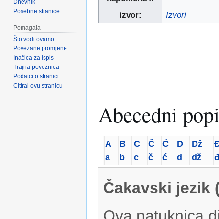
Dnevnik
Posebne stranice
izvor:
Izvori
Pomagala
Što vodi ovamo
Povezane promjene
Inačica za ispis
Trajna poveznica
Podatci o stranici
Citiraj ovu stranicu
Abecedni popi
A
B
C
Č
Ć
D
Dž
a
b
c
č
ć
d
dž
Čakavski jezik 
Ova natuknica di