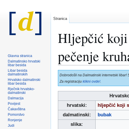
Stranica
Hljepčić koji
pečenje kruh
Glavna stranica
Dalmatinsko hrvatski
libar besida
Libar besida
Prijeđi
Prijeđi
dalmatinskih
Dobrodošli na Dalmatinski internetski libar! 
na
na
Hrvatsko dalmatinski
Za registraciju
klikni ovde!
.
libar besida
navigaciju
pretraživanje
Rječnik hrvatsko-
dalmatinski
Hrvatsko
Dalmacija
Povijest
hrvatski:
hljepčić koji
Čakavština
dalmatinski:
bubak
Pomorstvo
Ronjenje
slika:
Judi