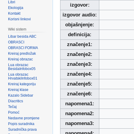
Libri
izgovor:
Ekologija
Kontakt
izgovor audio:
Korisni linkovi
objašnjenje:
Wiki sistem
definicija:
Libar besida ABC
OBRASCI
značenje1:
OBRASCI FORMA
Kreiraj predložak
značenje2:
Kreiraj obrazac
značenje3:
Lua obrazac
BesidaInfobox05
značenje4:
Lua obrazac
HrvatskiInfobox01
značenje5:
Kreiraj kategoriju
Kreiraj klase
značenje6:
Kazalo Sidebar
Diacritics
napomena1:
Tečaj
Pomoć
napomena2:
Nedavne promjene
napomena3:
Popis suradnika
Suradnička prava
napomena4: