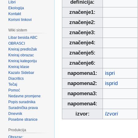
definicija:
Libri
Ekologija
značenje1:
Kontakt
Korisni linkovi
značenje2:
Wiki sistem
značenje3:
Libar besida ABC
značenje4:
OBRASCI
Kreiraj predložak
značenje5:
Kreiraj obrazac
Kreiraj kategoriju
značenje6:
Kreiraj klase
napomena1:
ispri
Kazalo Sidebar
Diacritics
napomena2:
isprid
Tečaj
Pomoć
napomena3:
Nedavne promjene
Popis suradnika
napomena4:
Suradnička prava
izvor:
Izvori
Dnevnik
Posebne stranice
Produkcija
Obrazac: