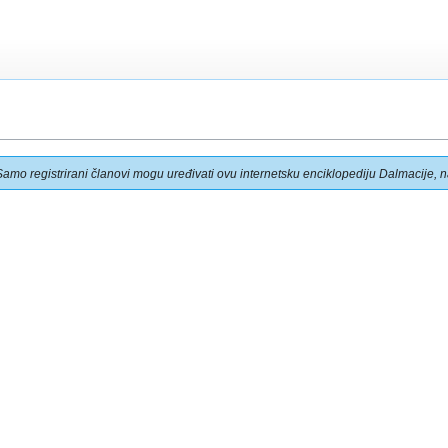
Samo registrirani članovi mogu uređivati ovu internetsku enciklopediju Dalmacije, na