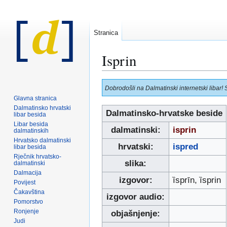
Stranica
Isprin
Prijeđi
Prijeđi
Dobrodošli na Dalmatinski internetski libar! 
na
na
Glavna stranica
navigaciju
pretraživanje
Dalmatinsko hrvatski
Dalmatinsko-hrvatske beside
libar besida
Libar besida
dalmatinski:
isprin
dalmatinskih
Hrvatsko dalmatinski
hrvatski:
ispred
libar besida
Rječnik hrvatsko-
slika:
dalmatinski
Dalmacija
izgovor:
ȉsprīn, ȉsprin
Povijest
Čakavština
izgovor audio:
Pomorstvo
Ronjenje
objašnjenje:
Judi