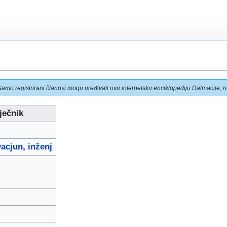
Samo registrirani članovi mogu uređivati ovu internetsku enciklopediju Dalmacije, na
ječnik
vacjun
,
inženj