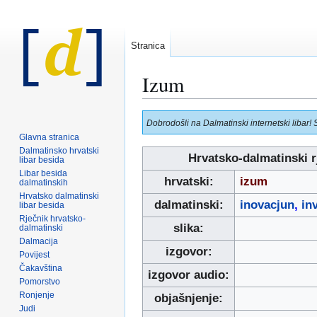
Stranica
Izum
Prijeđi
Prijeđi
Dobrodošli na Dalmatinski internetski libar! 
na
na
Glavna stranica
navigaciju
pretraživanje
Dalmatinsko hrvatski
Hrvatsko-dalmatinski r
libar besida
Libar besida
hrvatski:
izum
dalmatinskih
Hrvatsko dalmatinski
dalmatinski:
inovacjun
,
in
libar besida
Rječnik hrvatsko-
slika:
dalmatinski
Dalmacija
izgovor:
Povijest
Čakavština
izgovor audio:
Pomorstvo
Ronjenje
objašnjenje:
Judi