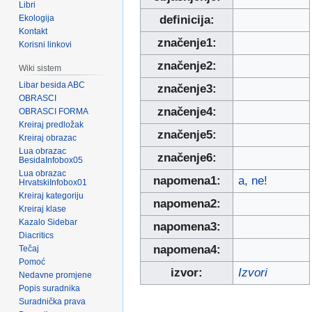
Libri
Ekologija
definicija:
Kontakt
značenje1:
Korisni linkovi
značenje2:
Wiki sistem
Libar besida ABC
značenje3:
OBRASCI
značenje4:
OBRASCI FORMA
Kreiraj predložak
značenje5:
Kreiraj obrazac
Lua obrazac
značenje6:
BesidaInfobox05
Lua obrazac
napomena1:
a, ne!
HrvatskiInfobox01
Kreiraj kategoriju
napomena2:
Kreiraj klase
Kazalo Sidebar
napomena3:
Diacritics
napomena4:
Tečaj
Pomoć
izvor:
Izvori
Nedavne promjene
Popis suradnika
Suradnička prava