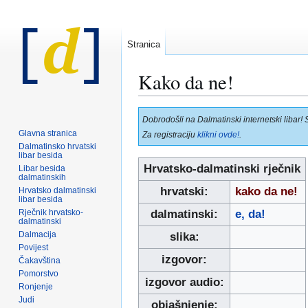
Stranica
Kako da ne!
Prijeđi
Prijeđi
Dobrodošli na Dalmatinski internetski libar! 
na
na
Glavna stranica
Za registraciju
klikni ovde!
.
navigaciju
pretraživanje
Dalmatinsko hrvatski
libar besida
Hrvatsko-dalmatinski rječnik
Libar besida
dalmatinskih
hrvatski:
kako da ne!
Hrvatsko dalmatinski
libar besida
Rječnik hrvatsko-
dalmatinski:
e, da!
dalmatinski
Dalmacija
slika:
Povijest
izgovor:
Čakavština
Pomorstvo
izgovor audio:
Ronjenje
Judi
objašnjenje: