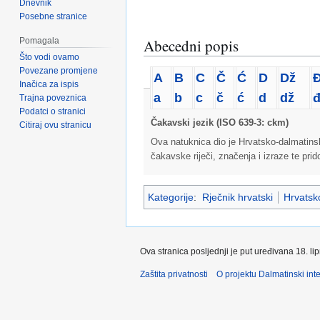
Dnevnik
Posebne stranice
Pomagala
Abecedni popis
Što vodi ovamo
Povezane promjene
A
B
C
Č
Ć
D
Dž
Inačica za ispis
a
b
c
č
ć
d
dž
Trajna poveznica
Podatci o stranici
Čakavski jezik (ISO 639-3: ckm)
Citiraj ovu stranicu
Ova natuknica dio je Hrvatsko-dalmatins
čakavske riječi, značenja i izraze te pri
Kategorije
:
Rječnik hrvatski
Hrvatsko
Ova stranica posljednji je put uređivana 18. li
Zaštita privatnosti
O projektu Dalmatinski inte