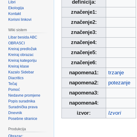
definicija:
Libri
Ekologija
značenje1:
Kontakt
Korisni linkovi
značenje2:
Wiki sistem
značenje3:
Libar besida ABC
značenje4:
OBRASCI
Kreiraj predložak
značenje5:
Kreiraj obrazac
Kreiraj kategoriju
značenje6:
Kreiraj klase
napomena1:
trzanje
Kazalo Sidebar
Diacritics
napomena2:
potezanje
Tečaj
Pomoć
napomena3:
Nedavne promjene
Popis suradnika
napomena4:
Suradnička prava
izvor:
Izvori
Dnevnik
Posebne stranice
Produkcija
Obrazac: