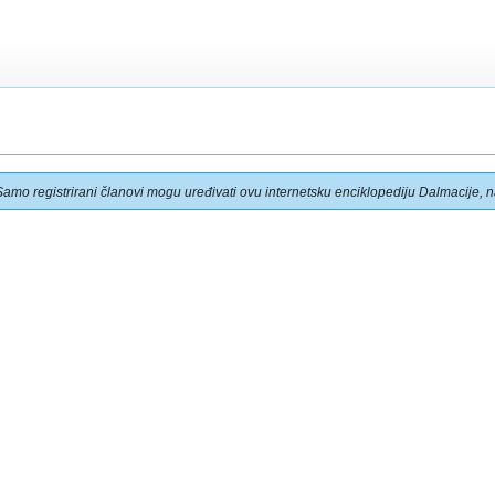
Samo registrirani članovi mogu uređivati ovu internetsku enciklopediju Dalmacije, na