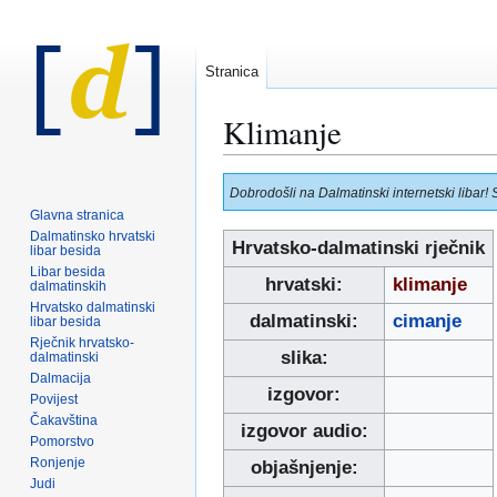
Stranica
Klimanje
Prijeđi
Prijeđi
Dobrodošli na Dalmatinski internetski libar! 
na
na
Glavna stranica
navigaciju
pretraživanje
Dalmatinsko hrvatski
Hrvatsko-dalmatinski rječnik
libar besida
Libar besida
hrvatski:
klimanje
dalmatinskih
Hrvatsko dalmatinski
dalmatinski:
cimanje
libar besida
Rječnik hrvatsko-
slika:
dalmatinski
Dalmacija
izgovor:
Povijest
Čakavština
izgovor audio:
Pomorstvo
Ronjenje
objašnjenje:
Judi