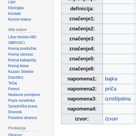
Libri
Ekologija
definicija:
Kontakt
značenje1:
Korisni linkovi
značenje2:
Wiki sistem
Libar besida ABC
značenje3:
OBRASCI
značenje4:
Kreiraj predložak
Kreiraj obrazac
značenje5:
Kreiraj kategoriju
Kreiraj klase
značenje6:
Kazalo Sidebar
Diacritics
napomena1:
bajka
Tečaj
napomena2:
priča
Pomoć
Nedavne promjene
napomena3:
izmišljotina
Popis suradnika
Suradnička prava
napomena4:
Dnevnik
Posebne stranice
izvor:
Izvori
Produkcija
Obrazac: