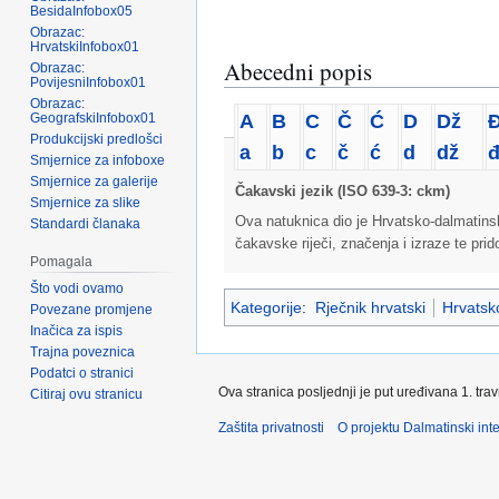
BesidaInfobox05
Obrazac:
HrvatskiInfobox01
Abecedni popis
Obrazac:
PovijesniInfobox01
Obrazac:
A
B
C
Č
Ć
D
Dž
GeografskiInfobox01
Produkcijski predlošci
a
b
c
č
ć
d
dž
Smjernice za infoboxe
Smjernice za galerije
Čakavski jezik (ISO 639-3: ckm)
Smjernice za slike
Ova natuknica dio je Hrvatsko-dalmatins
Standardi članaka
čakavske riječi, značenja i izraze te pri
Pomagala
Što vodi ovamo
Kategorije
:
Rječnik hrvatski
Hrvatsko
Povezane promjene
Inačica za ispis
Trajna poveznica
Podatci o stranici
Ova stranica posljednji je put uređivana 1. tra
Citiraj ovu stranicu
Zaštita privatnosti
O projektu Dalmatinski inte