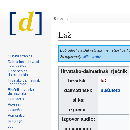
Stranica
Laž
Prijeđi
Prijeđi
Dobrodošli na Dalmatinski internetski libar! 
na
na
Glavna stranica
Za registraciju
klikni ovde!
.
navigaciju
pretraživanje
Dalmatinsko hrvatski
libar besida
Hrvatsko-dalmatinski rječnik
Libar besida
dalmatinskih
hrvatski:
laž
Hrvatsko dalmatinski
libar besida
Rječnik hrvatsko-
dalmatinski:
bušuleta
dalmatinski
Dalmacija
slika:
Povijest
izgovor:
Čakavština
Pomorstvo
izgovor audio:
Ronjenje
Judi
objašnjenje: