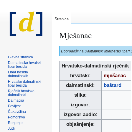
Stranica
Mješanac
Prijeđi
Prijeđi
Dobrodošli na Dalmatinski internetski libar! 
na
na
Glavna stranica
navigaciju
pretraživanje
Dalmatinsko hrvatski
Hrvatsko-dalmatinski rječnik
libar besida
Libar besida
hrvatski:
mješanac
dalmatinskih
Hrvatsko dalmatinski
dalmatinski:
baštard
libar besida
Rječnik hrvatsko-
slika:
dalmatinski
Dalmacija
izgovor:
Povijest
Čakavština
izgovor audio:
Pomorstvo
Ronjenje
objašnjenje:
Judi