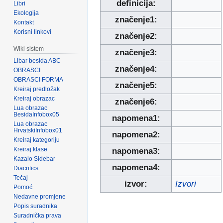
definicija:
Libri
Ekologija
značenje1:
Kontakt
Korisni linkovi
značenje2:
Wiki sistem
značenje3:
Libar besida ABC
značenje4:
OBRASCI
OBRASCI FORMA
značenje5:
Kreiraj predložak
Kreiraj obrazac
značenje6:
Lua obrazac
BesidaInfobox05
napomena1:
Lua obrazac
HrvatskiInfobox01
napomena2:
Kreiraj kategoriju
Kreiraj klase
napomena3:
Kazalo Sidebar
napomena4:
Diacritics
Tečaj
izvor:
Izvori
Pomoć
Nedavne promjene
Popis suradnika
Suradnička prava