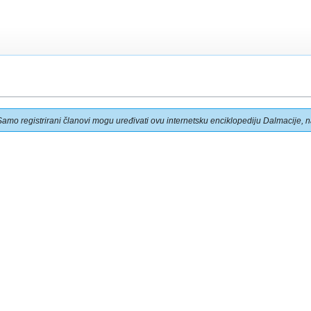
Samo registrirani članovi mogu uređivati ovu internetsku enciklopediju Dalmacije, na