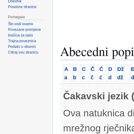
Dnevnik
Posebne stranice
Pomagala
Što vodi ovamo
Povezane promjene
Inačica za ispis
Trajna poveznica
Abecedni popi
Podatci o stranici
Citiraj ovu stranicu
A
B
C
Č
Ć
D
Dž
a
b
c
č
ć
d
dž
Čakavski jezik 
Ova natuknica di
mrežnog rječnik