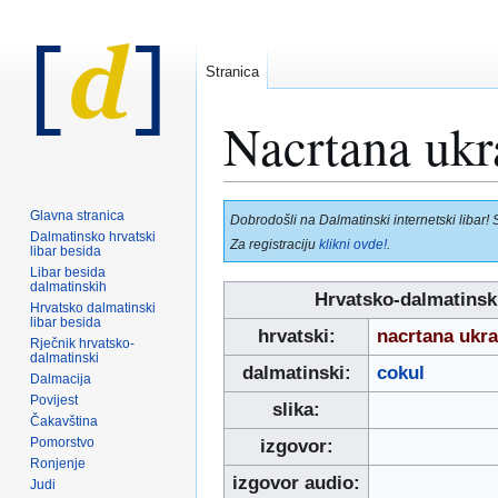
Stranica
Nacrtana ukr
Prijeđi
Prijeđi
Glavna stranica
Dobrodošli na Dalmatinski internetski libar! 
na
na
Dalmatinsko hrvatski
Za registraciju
klikni ovde!
.
libar besida
navigaciju
pretraživanje
Libar besida
dalmatinskih
Hrvatsko-dalmatinski
Hrvatsko dalmatinski
libar besida
hrvatski:
nacrtana ukra
Rječnik hrvatsko-
dalmatinski
dalmatinski:
cokul
Dalmacija
Povijest
slika:
Čakavština
Pomorstvo
izgovor:
Ronjenje
izgovor audio:
Judi