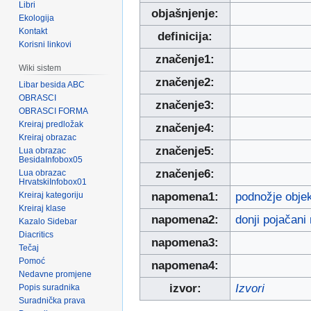
Libri
objašnjenje:
Ekologija
Kontakt
definicija:
Korisni linkovi
značenje1:
Wiki sistem
značenje2:
Libar besida ABC
OBRASCI
značenje3:
OBRASCI FORMA
Kreiraj predložak
značenje4:
Kreiraj obrazac
značenje5:
Lua obrazac
BesidaInfobox05
značenje6:
Lua obrazac
HrvatskiInfobox01
Kreiraj kategoriju
napomena1:
podnožje obje
Kreiraj klase
napomena2:
donji pojačani 
Kazalo Sidebar
Diacritics
napomena3:
Tečaj
Pomoć
napomena4:
Nedavne promjene
izvor:
Izvori
Popis suradnika
Suradnička prava