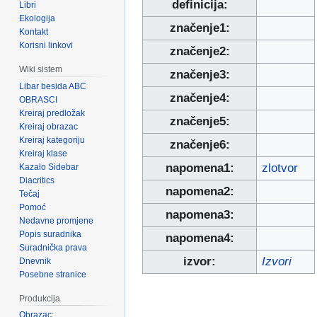
definicija:
Libri
Ekologija
značenje1:
Kontakt
Korisni linkovi
značenje2:
Wiki sistem
značenje3:
Libar besida ABC
značenje4:
OBRASCI
Kreiraj predložak
značenje5:
Kreiraj obrazac
Kreiraj kategoriju
značenje6:
Kreiraj klase
napomena1:
zlotvor
Kazalo Sidebar
Diacritics
napomena2:
Tečaj
Pomoć
napomena3:
Nedavne promjene
Popis suradnika
napomena4:
Suradnička prava
izvor:
Izvori
Dnevnik
Posebne stranice
Produkcija
Obrazac: