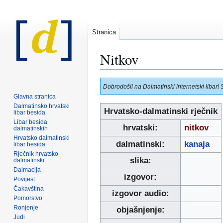
Stranica
Nitkov
Prijeđi
Prijeđi
Dobrodošli na Dalmatinski internetski libar! 
na
na
Glavna stranica
navigaciju
pretraživanje
Dalmatinsko hrvatski
Hrvatsko-dalmatinski rječnik
libar besida
Libar besida
hrvatski:
nitkov
dalmatinskih
Hrvatsko dalmatinski
dalmatinski:
kanaja
libar besida
Rječnik hrvatsko-
slika:
dalmatinski
Dalmacija
izgovor:
Povijest
Čakavština
izgovor audio:
Pomorstvo
Ronjenje
objašnjenje:
Judi