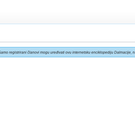
Samo registrirani članovi mogu uređivati ovu internetsku enciklopediju Dalmacije, na