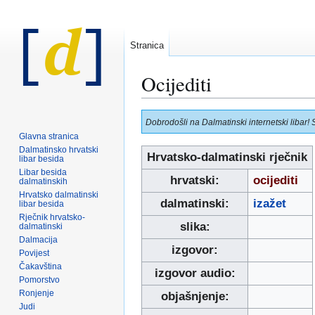
Stranica
Ocijediti
Prijeđi
Prijeđi
Dobrodošli na Dalmatinski internetski libar! 
na
na
Glavna stranica
navigaciju
pretraživanje
Dalmatinsko hrvatski
Hrvatsko-dalmatinski rječnik
libar besida
Libar besida
hrvatski:
ocijediti
dalmatinskih
Hrvatsko dalmatinski
dalmatinski:
izažet
libar besida
Rječnik hrvatsko-
slika:
dalmatinski
Dalmacija
izgovor:
Povijest
Čakavština
izgovor audio:
Pomorstvo
Ronjenje
objašnjenje:
Judi