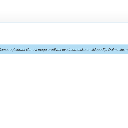
Samo registrirani članovi mogu uređivati ovu internetsku enciklopediju Dalmacije, na