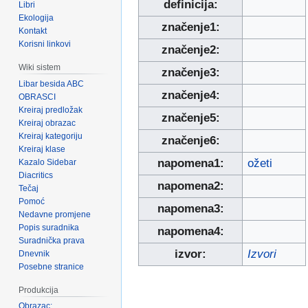
definicija:
Libri
Ekologija
značenje1:
Kontakt
Korisni linkovi
značenje2:
Wiki sistem
značenje3:
Libar besida ABC
značenje4:
OBRASCI
Kreiraj predložak
značenje5:
Kreiraj obrazac
Kreiraj kategoriju
značenje6:
Kreiraj klase
napomena1:
ožeti
Kazalo Sidebar
Diacritics
napomena2:
Tečaj
Pomoć
napomena3:
Nedavne promjene
Popis suradnika
napomena4:
Suradnička prava
izvor:
Izvori
Dnevnik
Posebne stranice
Produkcija
Obrazac: