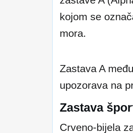
kojom se označa
mora.
Zastava A međun
upozorava na pr
Zastava špor
Crveno-bijela z