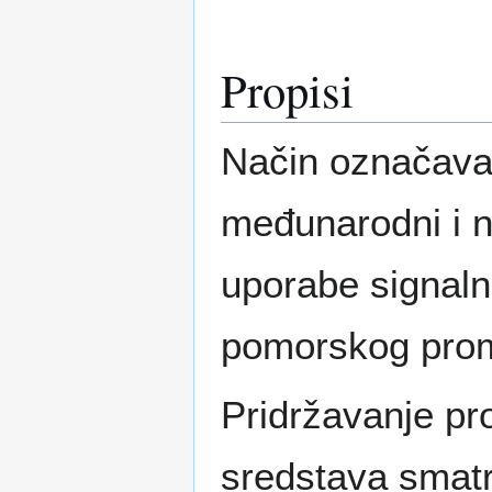
Propisi
Način označavan
međunarodni i n
uporabe signaln
pomorskog prome
Pridržavanje pro
sredstava smatr