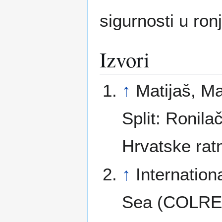
sigurnosti u ron
Izvori
↑
Matijaš, M
Split: Ronila
Hrvatske rat
↑
Internation
Sea (COLRE