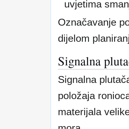
uvjetima smanj
Označavanje po
dijelom planiran
Signalna plut
Signalna plutač
položaja ronioc
materijala velik
mora.