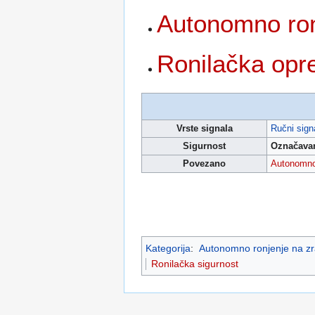
Autonomno ron
Ronilačka op
Vrste signala
Ručni signa
Sigurnost
Označavan
Povezano
Autonomno
Kategorija
:
Autonomno ronjenje na zra
Ronilačka sigurnost