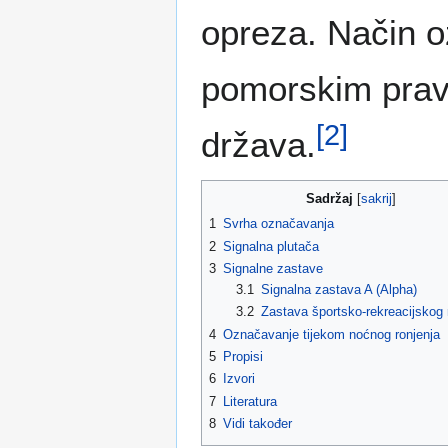
opreza. Način 
pomorskim pravi
[
2
]
država.
Sadržaj
1
Svrha označavanja
2
Signalna plutača
3
Signalne zastave
3.1
Signalna zastava A (Alpha)
3.2
Zastava športsko-rekreacijskog 
4
Označavanje tijekom noćnog ronjenja
5
Propisi
6
Izvori
7
Literatura
8
Vidi također