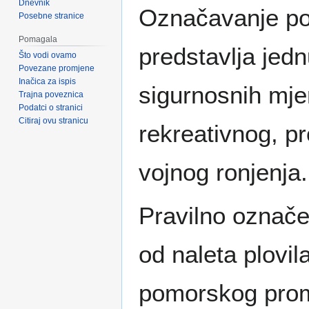
Dnevnik
Označavanje po
Posebne stranice
Pomagala
predstavlja jedn
Što vodi ovamo
Povezane promjene
Inačica za ispis
sigurnosnih mje
Trajna poveznica
Podatci o stranici
Citiraj ovu stranicu
rekreativnog, pr
vojnog ronjenja.
Pravilno označe
od naleta plovi
pomorskog prom