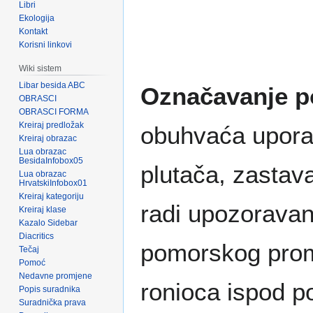
Libri
Ekologija
Kontakt
Korisni linkovi
Wiki sistem
Libar besida ABC
Označavanje p
OBRASCI
OBRASCI FORMA
Kreiraj predložak
obuhvaća upora
Kreiraj obrazac
Lua obrazac
BesidaInfobox05
plutača, zastava
Lua obrazac
HrvatskiInfobox01
Kreiraj kategoriju
radi upozoravan
Kreiraj klase
Kazalo Sidebar
Diacritics
pomorskog prom
Tečaj
Pomoć
Nedavne promjene
ronioca ispod p
Popis suradnika
Suradnička prava