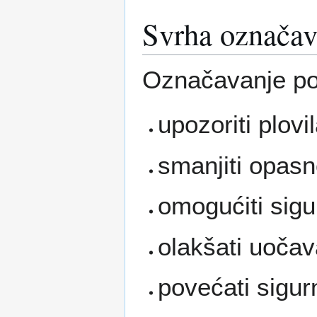
Svrha označav
Označavanje pod
upozoriti plov
smanjiti opasn
omogućiti sigu
olakšati uočav
povećati sigur