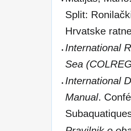
Split: Ronilač
Hrvatske ratn
International 
Sea (COLREG
International 
Manual
. Confé
Subaquatique
Pravilnik o ob