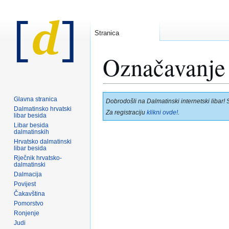
Stranica
Označavanje 
Prijeđi
Prijeđi
Glavna stranica
Dobrodošli na Dalmatinski internetski libar! 
na
na
Dalmatinsko hrvatski
Za registraciju
klikni ovde!
.
libar besida
navigaciju
pretraživanje
Libar besida
dalmatinskih
Hrvatsko dalmatinski
libar besida
Rječnik hrvatsko-
dalmatinski
Dalmacija
Povijest
Čakavština
Pomorstvo
Ronjenje
Judi