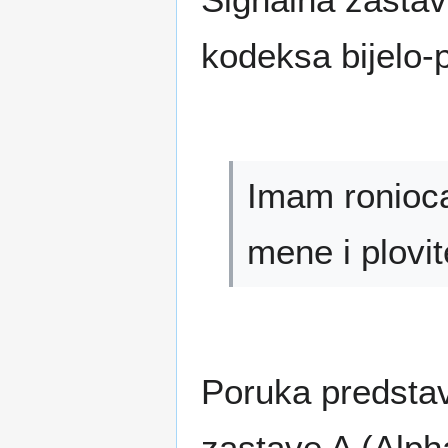
kodeksa bijelo-p
Imam ronioca
mene i plovi
Poruka predstav
zastave A (Alp