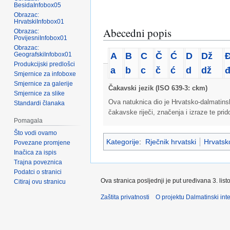
BesidaInfobox05
Obrazac:
HrvatskiInfobox01
Abecedni popis
Obrazac:
PovijesniInfobox01
Obrazac:
A
B
C
Č
Ć
D
Dž
GeografskiInfobox01
Produkcijski predlošci
a
b
c
č
ć
d
dž
Smjernice za infoboxe
Smjernice za galerije
Čakavski jezik (ISO 639-3: ckm)
Smjernice za slike
Ova natuknica dio je Hrvatsko-dalmatins
Standardi članaka
čakavske riječi, značenja i izraze te pri
Pomagala
Što vodi ovamo
Kategorije
:
Rječnik hrvatski
Hrvatsko
Povezane promjene
Inačica za ispis
Trajna poveznica
Podatci o stranici
Ova stranica posljednji je put uređivana 3. lis
Citiraj ovu stranicu
Zaštita privatnosti
O projektu Dalmatinski inte