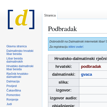
Stranica
Podbradak
Prijeđi
Prijeđi
Dobrodošli na Dalmatinski internetski libar! 
na
na
Glavna stranica
Za registraciju
klikni ovde!
.
navigaciju
pretraživanje
Dalmatinsko hrvatski
libar besida
Hrvatsko-dalmatinski rječni
Libar besida
dalmatinskih
hrvatski:
podbradak
Hrvatsko dalmatinski
libar besida
Rječnik hrvatsko-
dalmatinski:
gvaca
dalmatinski
Dalmacija
slika:
Povijest
izgovor:
Čakavština
Pomorstvo
izgovor audio:
Ronjenje
Judi
objašnjenje: