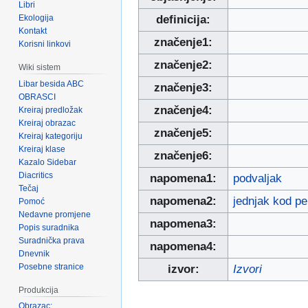
Libri
Ekologija
definicija:
Kontakt
značenje1:
Korisni linkovi
značenje2:
Wiki sistem
Libar besida ABC
značenje3:
OBRASCI
značenje4:
Kreiraj predložak
Kreiraj obrazac
značenje5:
Kreiraj kategoriju
Kreiraj klase
značenje6:
Kazalo Sidebar
Diacritics
napomena1:
podvaljak
Tečaj
napomena2:
jednjak kod pe
Pomoć
Nedavne promjene
napomena3:
Popis suradnika
Suradnička prava
napomena4:
Dnevnik
Posebne stranice
izvor:
Izvori
Produkcija
Obrazac: