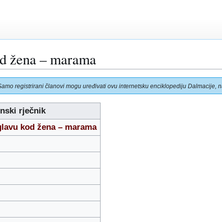
od žena – marama
Samo registrirani članovi mogu uređivati ovu internetsku enciklopediju Dalmacije, na
nski rječnik
 glavu kod žena – marama