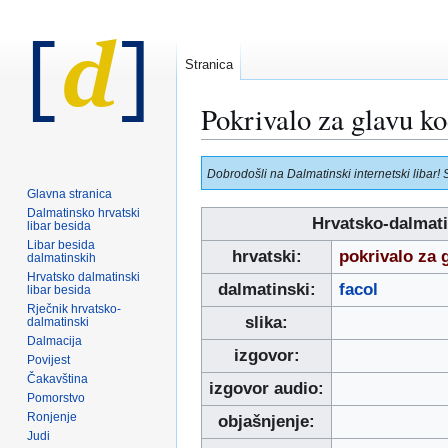
Stranica
Pokrivalo za glavu k
Prijeđi
Prijeđi
Dobrodošli na Dalmatinski internetski libar! 
na
na
Glavna stranica
navigaciju
pretraživanje
Dalmatinsko hrvatski
Hrvatsko-dalmati
libar besida
Libar besida
hrvatski:
pokrivalo za
dalmatinskih
Hrvatsko dalmatinski
dalmatinski:
facol
libar besida
Rječnik hrvatsko-
slika:
dalmatinski
Dalmacija
izgovor:
Povijest
Čakavština
izgovor audio:
Pomorstvo
Ronjenje
objašnjenje:
Judi