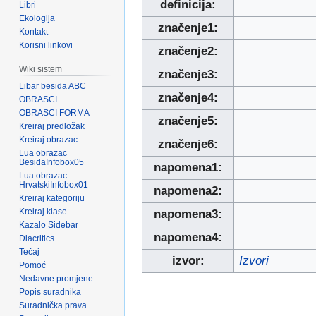
definicija:
Libri
Ekologija
značenje1:
Kontakt
Korisni linkovi
značenje2:
Wiki sistem
značenje3:
Libar besida ABC
značenje4:
OBRASCI
OBRASCI FORMA
značenje5:
Kreiraj predložak
Kreiraj obrazac
značenje6:
Lua obrazac
BesidaInfobox05
napomena1:
Lua obrazac
HrvatskiInfobox01
napomena2:
Kreiraj kategoriju
Kreiraj klase
napomena3:
Kazalo Sidebar
napomena4:
Diacritics
Tečaj
izvor:
Izvori
Pomoć
Nedavne promjene
Popis suradnika
Suradnička prava