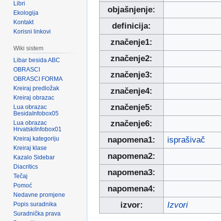
Libri
objašnjenje:
Ekologija
Kontakt
definicija:
Korisni linkovi
značenje1:
Wiki sistem
značenje2:
Libar besida ABC
OBRASCI
značenje3:
OBRASCI FORMA
Kreiraj predložak
značenje4:
Kreiraj obrazac
značenje5:
Lua obrazac
BesidaInfobox05
značenje6:
Lua obrazac
HrvatskiInfobox01
Kreiraj kategoriju
napomena1:
isprašivač
Kreiraj klase
napomena2:
Kazalo Sidebar
Diacritics
napomena3:
Tečaj
Pomoć
napomena4:
Nedavne promjene
izvor:
Izvori
Popis suradnika
Suradnička prava