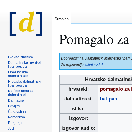
Stranica
Pomagalo za 
Prijeđi
Prijeđi
Glavna stranica
Dobrodošli na Dalmatinski internetski libar! 
na
na
Dalmatinsko hrvatski
Za registraciju
klikni ovde!
.
libar besida
navigaciju
pretraživanje
Libar besida
dalmatinskih
Hrvatsko-dalmatinsk
Hrvatsko dalmatinski
libar besida
hrvatski:
pomagalo za i
Rječnik hrvatsko-
dalmatinski
dalmatinski:
batipan
Dalmacija
Povijest
slika:
Čakavština
Pomorstvo
izgovor:
Ronjenje
izgovor audio:
Judi