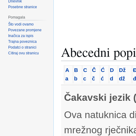
Dnevnik
Posebne stranice
Pomagala
Što vodi ovamo
Povezane promjene
Inačica za ispis
Trajna poveznica
Abecedni popi
Podatci o stranici
Citiraj ovu stranicu
A
B
C
Č
Ć
D
Dž
a
b
c
č
ć
d
dž
Čakavski jezik 
Ova natuknica di
mrežnog rječnik