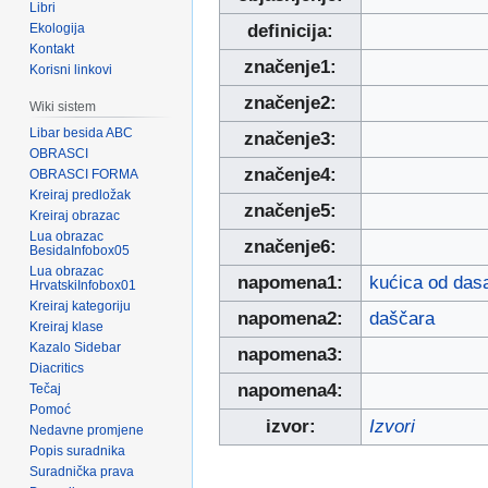
Libri
Ekologija
definicija:
Kontakt
značenje1:
Korisni linkovi
značenje2:
Wiki sistem
Libar besida ABC
značenje3:
OBRASCI
značenje4:
OBRASCI FORMA
Kreiraj predložak
značenje5:
Kreiraj obrazac
Lua obrazac
značenje6:
BesidaInfobox05
Lua obrazac
napomena1:
kućica od das
HrvatskiInfobox01
Kreiraj kategoriju
napomena2:
daščara
Kreiraj klase
Kazalo Sidebar
napomena3:
Diacritics
napomena4:
Tečaj
Pomoć
izvor:
Izvori
Nedavne promjene
Popis suradnika
Suradnička prava