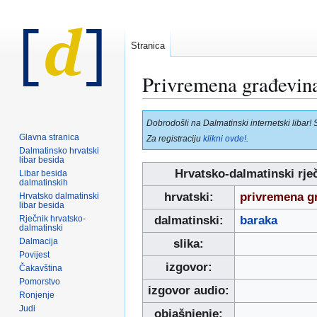
Stranica
Privremena građevin
Prijeđi
Prijeđi
Dobrodošli na Dalmatinski internetski libar! 
na
na
Glavna stranica
Za registraciju
klikni ovde!
.
navigaciju
pretraživanje
Dalmatinsko hrvatski
libar besida
Hrvatsko-dalmatinski rje
Libar besida
dalmatinskih
hrvatski:
privremena g
Hrvatsko dalmatinski
libar besida
Rječnik hrvatsko-
dalmatinski:
baraka
dalmatinski
Dalmacija
slika:
Povijest
izgovor:
Čakavština
Pomorstvo
izgovor audio:
Ronjenje
Judi
objašnjenje: