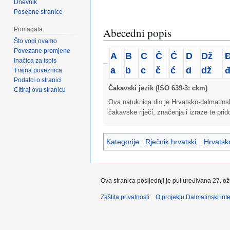
Dnevnik
Posebne stranice
Pomagala
Abecedni popis
Što vodi ovamo
Povezane promjene
A
B
C
Č
Ć
D
Dž
Inačica za ispis
a
b
c
č
ć
d
dž
Trajna poveznica
Podatci o stranici
Čakavski jezik (ISO 639-3: ckm)
Citiraj ovu stranicu
Ova natuknica dio je Hrvatsko-dalmatins
čakavske riječi, značenja i izraze te pri
Kategorije
:
Rječnik hrvatski
Hrvatsko
Ova stranica posljednji je put uređivana 27. o
Zaštita privatnosti
O projektu Dalmatinski inte