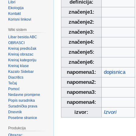
definicija:
Libri
Ekologija
značenje1:
Kontakt
Korisni linkovi
značenje2:
Wiki sistem
značenje3:
Libar besida ABC
značenje4:
OBRASCI
Kreiraj predložak
značenje5:
Kreiraj obrazac
Kreiraj kategoriju
značenje6:
Kreiraj klase
napomena1:
dopisnica
Kazalo Sidebar
Diacritics
napomena2:
Tečaj
Pomoć
napomena3:
Nedavne promjene
Popis suradnika
napomena4:
Suradnička prava
izvor:
Izvori
Dnevnik
Posebne stranice
Produkcija
Obrazac: