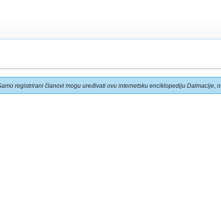
Samo registrirani članovi mogu uređivati ovu internetsku enciklopediju Dalmacije, na