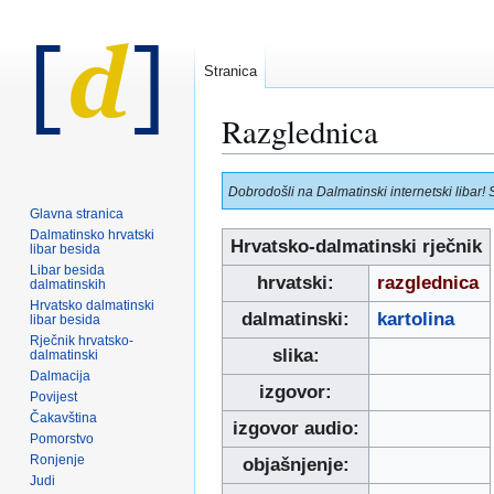
Stranica
Razglednica
Prijeđi
Prijeđi
Dobrodošli na Dalmatinski internetski libar! 
na
na
Glavna stranica
navigaciju
pretraživanje
Dalmatinsko hrvatski
Hrvatsko-dalmatinski rječnik
libar besida
Libar besida
hrvatski:
razglednica
dalmatinskih
Hrvatsko dalmatinski
dalmatinski:
kartolina
libar besida
Rječnik hrvatsko-
slika:
dalmatinski
Dalmacija
izgovor:
Povijest
Čakavština
izgovor audio:
Pomorstvo
Ronjenje
objašnjenje:
Judi