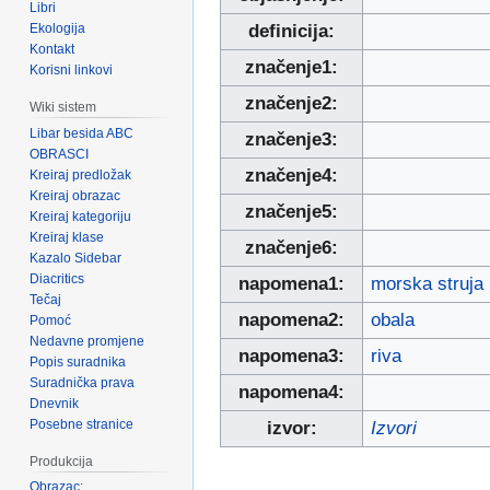
Libri
Ekologija
definicija:
Kontakt
značenje1:
Korisni linkovi
značenje2:
Wiki sistem
Libar besida ABC
značenje3:
OBRASCI
značenje4:
Kreiraj predložak
Kreiraj obrazac
značenje5:
Kreiraj kategoriju
Kreiraj klase
značenje6:
Kazalo Sidebar
Diacritics
napomena1:
morska struja
Tečaj
napomena2:
obala
Pomoć
Nedavne promjene
napomena3:
riva
Popis suradnika
Suradnička prava
napomena4:
Dnevnik
Posebne stranice
izvor:
Izvori
Produkcija
Obrazac: