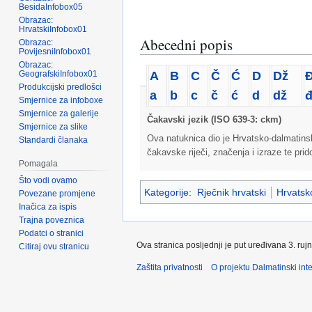
BesidaInfobox05
Obrazac:
HrvatskiInfobox01
Abecedni popis
Obrazac:
PovijesniInfobox01
Obrazac:
A
B
C
Č
Ć
D
Dž
GeografskiInfobox01
Produkcijski predlošci
a
b
c
č
ć
d
dž
Smjernice za infoboxe
Smjernice za galerije
Čakavski jezik (ISO 639-3: ckm)
Smjernice za slike
Ova natuknica dio je Hrvatsko-dalmatins
Standardi članaka
čakavske riječi, značenja i izraze te pri
Pomagala
Što vodi ovamo
Kategorije
:
Rječnik hrvatski
Hrvatsko
Povezane promjene
Inačica za ispis
Trajna poveznica
Podatci o stranici
Ova stranica posljednji je put uređivana 3. ruj
Citiraj ovu stranicu
Zaštita privatnosti
O projektu Dalmatinski inte