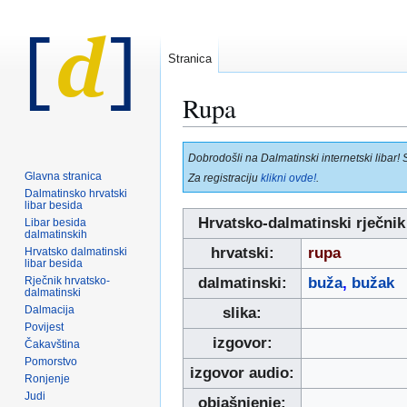
Stranica
Rupa
Prijeđi
Prijeđi
Dobrodošli na Dalmatinski internetski libar! 
na
na
Glavna stranica
Za registraciju
klikni ovde!
.
navigaciju
pretraživanje
Dalmatinsko hrvatski
libar besida
Hrvatsko-dalmatinski rječnik
Libar besida
dalmatinskih
hrvatski:
rupa
Hrvatsko dalmatinski
libar besida
Rječnik hrvatsko-
dalmatinski:
buža
,
bužak
dalmatinski
Dalmacija
slika:
Povijest
izgovor:
Čakavština
Pomorstvo
izgovor audio:
Ronjenje
Judi
objašnjenje: