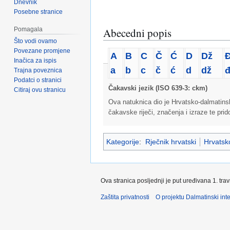
Dnevnik
Posebne stranice
Pomagala
Abecedni popis
Što vodi ovamo
Povezane promjene
A
B
C
Č
Ć
D
Dž
Inačica za ispis
a
b
c
č
ć
d
dž
Trajna poveznica
Podatci o stranici
Čakavski jezik (ISO 639-3: ckm)
Citiraj ovu stranicu
Ova natuknica dio je Hrvatsko-dalmatins
čakavske riječi, značenja i izraze te pri
Kategorije
:
Rječnik hrvatski
Hrvatsko
Ova stranica posljednji je put uređivana 1. tra
Zaštita privatnosti
O projektu Dalmatinski inte