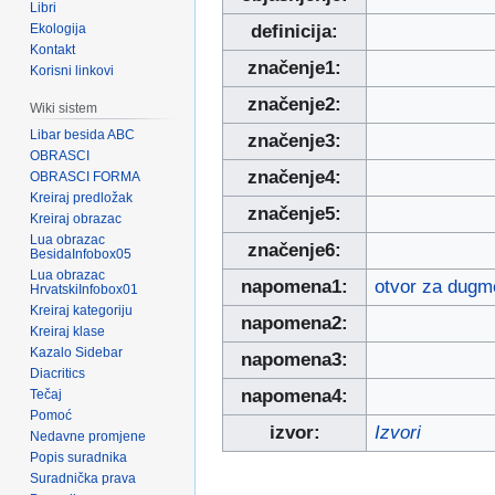
Libri
Ekologija
definicija:
Kontakt
značenje1:
Korisni linkovi
značenje2:
Wiki sistem
Libar besida ABC
značenje3:
OBRASCI
značenje4:
OBRASCI FORMA
Kreiraj predložak
značenje5:
Kreiraj obrazac
Lua obrazac
značenje6:
BesidaInfobox05
Lua obrazac
napomena1:
otvor za dugm
HrvatskiInfobox01
Kreiraj kategoriju
napomena2:
Kreiraj klase
Kazalo Sidebar
napomena3:
Diacritics
napomena4:
Tečaj
Pomoć
izvor:
Izvori
Nedavne promjene
Popis suradnika
Suradnička prava