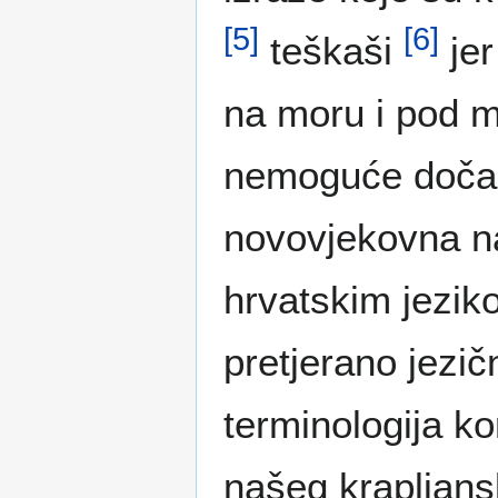
[
5
]
[
6
]
teškaši
jer
na moru i pod m
nemoguće dočara
novovjekovna na
hrvatskim jezik
pretjerano jezič
terminologija ko
našeg krapljans