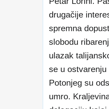
Petar Lorini. P
drugačije intere
spremna dopusti
slobodu ribaren
ulazak talijans
se u ostvarenju 
Potonjeg su odst
umro. Kraljevin