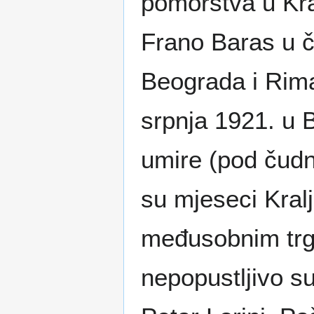
pomorstva u Kra
Frano Baras u č
Beograda i Rima"
srpnja 1921. u 
umire (pod čud
su mjeseci Kralj
međusobnim trgo
nepopustljivo su