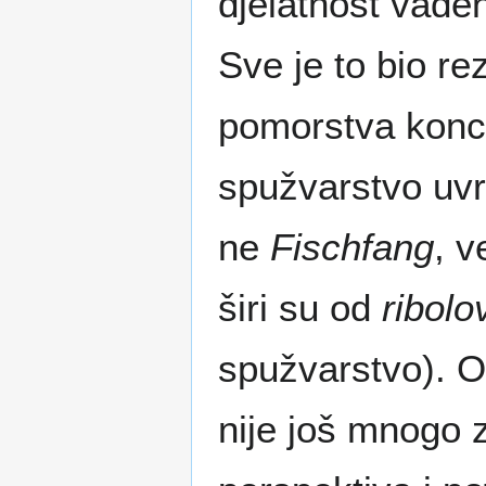
djelatnost vađe
Sve je to bio r
pomorstva konc
spužvarstvo uvrs
ne
Fischfang
, 
širi su od
ribolo
spužvarstvo). Oč
nije još mnogo 