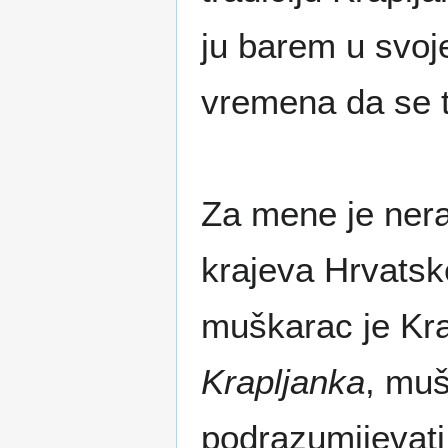
ju barem u svo
vremena da se 
Za mene je neraz
krajeva Hrvatsk
muškarac je Kra
Krapljanka
, mu
podrazumijevati