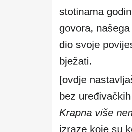
stotinama godin
govora, našega 
dio svoje povije
bježati.
[ovdje nastavlj
bez uređivačkih i
Krapna više ne
izraze koje su ko