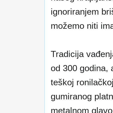
ignoriranjem bri
možemo niti ima
Tradicija vađen
od 300 godina, a
teškoj ronilačko
gumiranog platn
metalnom glavom