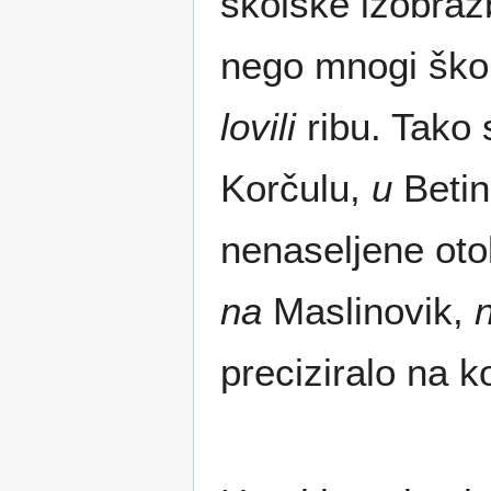
školske izobrazb
nego mnogi škol
lovili
ribu. Tako s
Korčulu,
u
Beti
nenaseljene oto
na
Maslinovik,
preciziralo na k