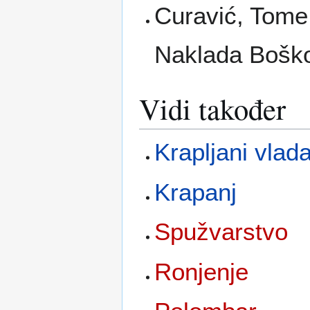
Curavić, Tome
Naklada Boškov
Vidi također
Krapljani vlad
Krapanj
Spužvarstvo
Ronjenje