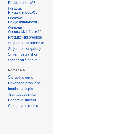
BesidaInfobox05
Obrazac:
HrvatskiInfobox01
Obrazac:
PovijesniInfobox01
Obrazac:
GeografskiInfobox01
Produkcijski predlošci
Smjernice za infoboxe
Smjernice za galerije
Smjernice za slike
Standardi članaka
Pomagala
Što vodi ovamo
Povezane promjene
Inačica za ispis
Trajna poveznica
Podatci o stranici
Citiraj ovu stranicu