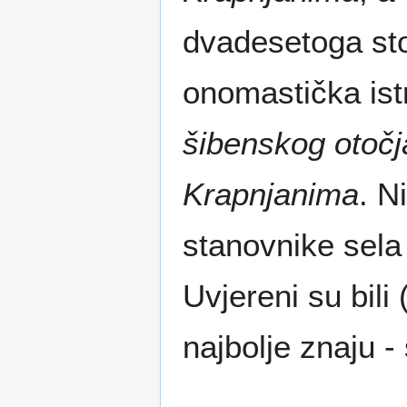
dvadesetoga st
onomastička ist
šibenskog otočj
Krapnjanima
. N
stanovnike sela
Uvjereni su bili 
najbolje znaju 