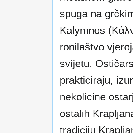
spuga na grčkim
Kalymnos (Kάλνμ
ronilaštvo vjero
svijetu. Ostičar
prakticiraju, iz
nekolicine ostar
ostalih Krapljan
tradiciju Kraplja