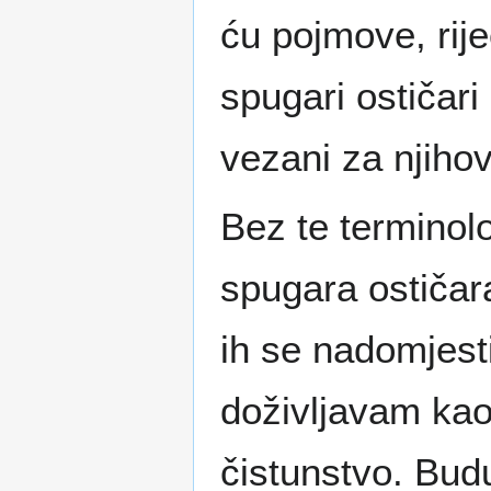
ću pojmove, riječ
spugari ostičari i
vezani za njiho
Bez te terminol
spugara ostičar
ih se nadomjest
doživljavam kao
čistunstvo. Budu