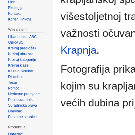
Libri
Ekologija
višestoljetnoj tr
Kontakt
Korisni linkovi
važnosti očuvan
Wiki sistem
Libar besida ABC
OBRASCI
Krapnja
.
Kreiraj predložak
Kreiraj obrazac
Kreiraj kategoriju
Fotografija prik
Kreiraj klase
Kazalo Sidebar
Diacritics
kojim su kraplja
Tečaj
Pomoć
Nedavne promjene
većih dubina pr
Popis suradnika
Suradnička prava
Dnevnik
Posebne stranice
Produkcija
Obrazac: