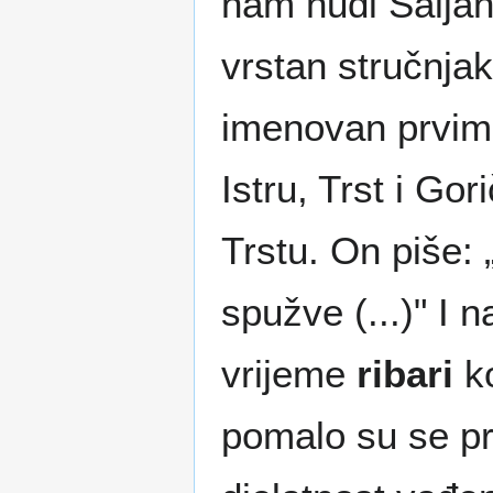
nam nudi Saljani
vrstan stručnjak
imenovan prvim 
Istru, Trst i G
Trstu. On piše:
spužve (...)" I 
vrijeme
ribari
ko
pomalo su se pre