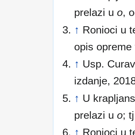
prelazi u
o
, 
↑
Ronioci u t
opis opreme 
↑
Usp. Curavi
izdanje, 2018
↑
U krapljan
prelazi u
o
; 
↑
Ronioci u t