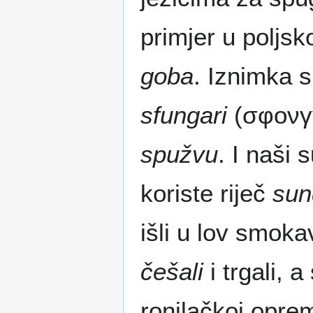
primjer u poljs
goba
. Iznimka s
sfungari
(σφoνγγ
spužvu
. I naši 
koriste riječ
sun
išli u lov smokav
češali
i trgali, 
ronilačkoj opremi