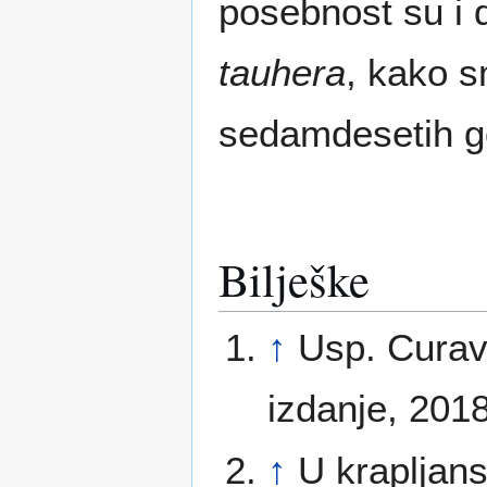
posebnost su i 
tauhera
, kako s
sedamdesetih go
Bilješke
↑
Usp. Curav
izdanje, 2018
↑
U krapljan