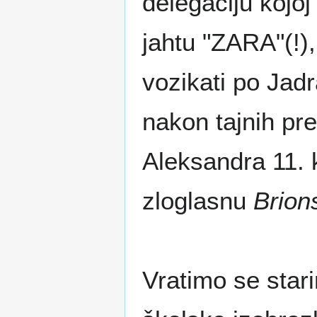
delegaciju kojoj
jahtu "ZARA"(!)
vozikati po Jad
nakon tajnih pr
Aleksandra 11. k
zloglasnu
Brion
Vratimo se stari