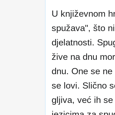
U književnom hr
spužava", što n
djelatnosti. Spu
žive na dnu mor
dnu. One se ne 
se lovi. Slično 
gljiva, već ih s
jezicima za spug