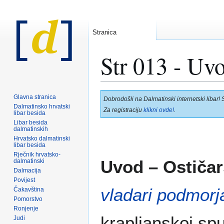
Stranica
Str 013 - Uvo
Prijeđi
Prijeđi
Glavna stranica
Dobrodošli na Dalmatinski internetski libar! 
na
na
Dalmatinsko hrvatski
Za registraciju
klikni ovde!
.
libar besida
navigaciju
pretraživanje
Libar besida
dalmatinskih
Hrvatsko dalmatinski
libar besida
Rječnik hrvatsko-
Uvod – Ostičar
dalmatinski
Dalmacija
Povijest
vladari podmorj
Čakavština
Pomorstvo
Ronjenje
krapljanskoj spu
Judi