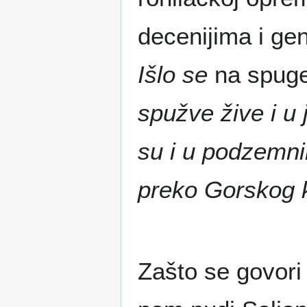
decenijima i ge
Išlo se
na spug
spužve žive i u 
su i u podzemn
preko Gorskog k
Zašto se govori 