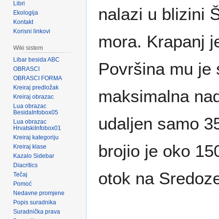
Libri
nalazi u blizini
Ekologija
Kontakt
Korisni linkovi
mora. Krapanj j
Wiki sistem
Libar besida ABC
Površina mu je 
OBRASCI
OBRASCI FORMA
Kreiraj predložak
maksimalna nad
Kreiraj obrazac
Lua obrazac
BesidaInfobox05
udaljen samo 35
Lua obrazac
HrvatskiInfobox01
Kreiraj kategoriju
brojio je oko 15
Kreiraj klase
Kazalo Sidebar
Diacritics
otok na Sredoze
Tečaj
Pomoć
Nedavne promjene
Popis suradnika
Suradnička prava