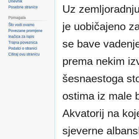
Dnevnik
Uz zemljoradnju 
Posebne stranice
Pomagala
je uobičajeno za
Što vodi ovamo
Povezane promjene
Inačica za ispis
se bave vadenje
Trajna poveznica
Podatci o stranici
Citiraj ovu stranicu
prema nekim izv
šesnaestoga sto
ostima iz male 
Akvatorij na koj
sjeverne albans