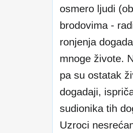
osmero ljudi (o
brodovima - radi
ronjenja dogada
mnoge živote. Ne
pa su ostatak ži
dogadaji, isprič
sudionika tih d
Uzroci nesrećam