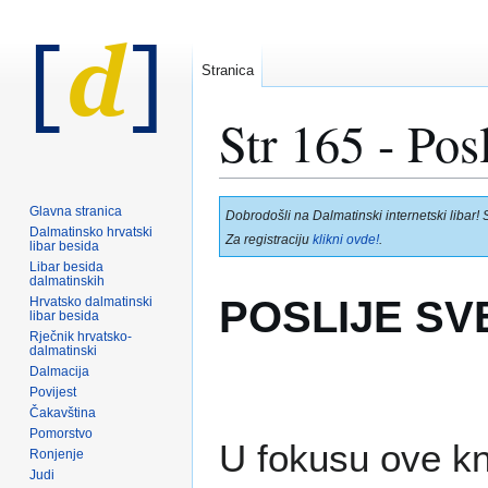
Stranica
Str 165 - Pos
Prijeđi
Prijeđi
Glavna stranica
Dobrodošli na Dalmatinski internetski libar! 
na
na
Dalmatinsko hrvatski
Za registraciju
klikni ovde!
.
libar besida
navigaciju
pretraživanje
Libar besida
dalmatinskih
POSLIJE SVE
Hrvatsko dalmatinski
libar besida
Rječnik hrvatsko-
dalmatinski
Dalmacija
Povijest
Čakavština
Pomorstvo
U fokusu ove knj
Ronjenje
Judi