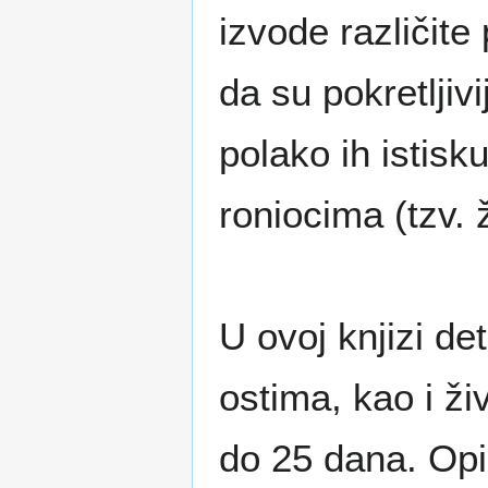
izvode različit
da su pokretljivi
polako ih istisk
roniocima (tzv.
U ovoj knjizi de
ostima, kao i ži
do 25 dana. Opi