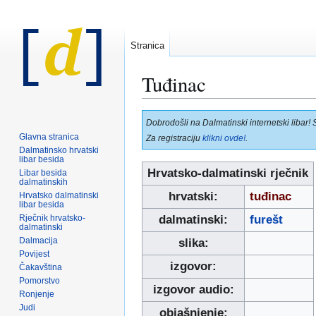
Stranica
Tuđinac
Prijeđi
Prijeđi
Dobrodošli na Dalmatinski internetski libar! 
na
na
Glavna stranica
Za registraciju
klikni ovde!
.
navigaciju
pretraživanje
Dalmatinsko hrvatski
libar besida
Hrvatsko-dalmatinski rječnik
Libar besida
dalmatinskih
hrvatski:
tuđinac
Hrvatsko dalmatinski
libar besida
Rječnik hrvatsko-
dalmatinski:
furešt
dalmatinski
Dalmacija
slika:
Povijest
izgovor:
Čakavština
Pomorstvo
izgovor audio:
Ronjenje
Judi
objašnjenje: