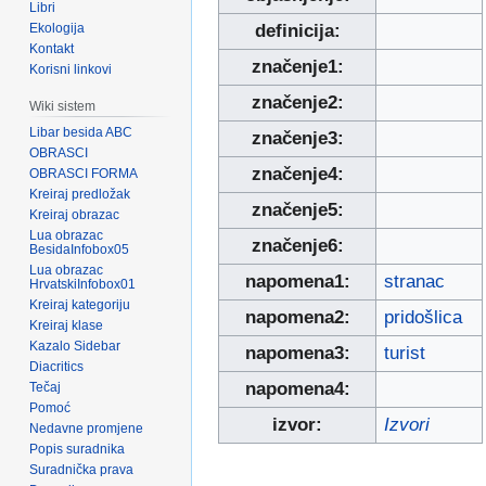
Libri
Ekologija
definicija:
Kontakt
značenje1:
Korisni linkovi
značenje2:
Wiki sistem
Libar besida ABC
značenje3:
OBRASCI
značenje4:
OBRASCI FORMA
Kreiraj predložak
značenje5:
Kreiraj obrazac
Lua obrazac
značenje6:
BesidaInfobox05
Lua obrazac
napomena1:
stranac
HrvatskiInfobox01
Kreiraj kategoriju
napomena2:
pridošlica
Kreiraj klase
Kazalo Sidebar
napomena3:
turist
Diacritics
napomena4:
Tečaj
Pomoć
izvor:
Izvori
Nedavne promjene
Popis suradnika
Suradnička prava