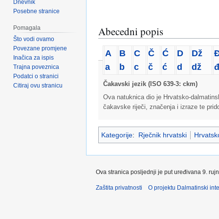
Dnevnik
Posebne stranice
Pomagala
Abecedni popis
Što vodi ovamo
Povezane promjene
A
B
C
Č
Ć
D
Dž
Inačica za ispis
a
b
c
č
ć
d
dž
Trajna poveznica
Podatci o stranici
Čakavski jezik (ISO 639-3: ckm)
Citiraj ovu stranicu
Ova natuknica dio je Hrvatsko-dalmatins
čakavske riječi, značenja i izraze te pri
Kategorije
:
Rječnik hrvatski
Hrvatsko
Ova stranica posljednji je put uređivana 9. ruj
Zaštita privatnosti
O projektu Dalmatinski inte