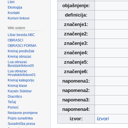
Libri
objašnjenje:
Ekologija
Kontakt
definicija:
Korisni linkovi
značenje1:
Wiki sistem
značenje2:
Libar besida ABC
OBRASCI
značenje3:
OBRASCI FORMA
Kreiraj predložak
značenje4:
Kreiraj obrazac
značenje5:
Lua obrazac
BesidaInfobox05
značenje6:
Lua obrazac
HrvatskiInfobox01
Kreiraj kategoriju
napomena1:
Kreiraj klase
napomena2:
Kazalo Sidebar
Diacritics
napomena3:
Tečaj
Pomoć
napomena4:
Nedavne promjene
izvor:
Izvori
Popis suradnika
Suradnička prava