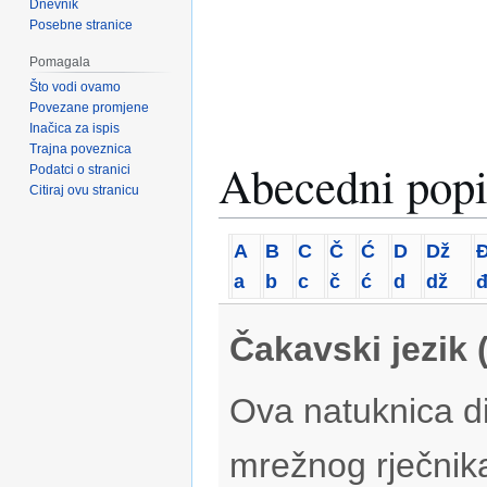
Dnevnik
Posebne stranice
Pomagala
Što vodi ovamo
Povezane promjene
Inačica za ispis
Trajna poveznica
Abecedni popi
Podatci o stranici
Citiraj ovu stranicu
A
B
C
Č
Ć
D
Dž
a
b
c
č
ć
d
dž
Čakavski jezik 
Ova natuknica di
mrežnog rječnik