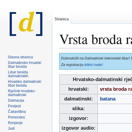
Stranica
Vrsta broda 
Prijeđi
Prijeđi
Glavna stranica
Dobrodošli na Dalmatinski internetski libar! 
na
na
Dalmatinsko hrvatski
Za registraciju
klikni ovde!
.
libar besida
navigaciju
pretraživanje
Libar besida
dalmatinskih
Hrvatsko-dalmatinski rje
Hrvatsko dalmatinski
libar besida
hrvatski:
vrsta broda r
Rječnik hrvatsko-
dalmatinski
dalmatinski:
batana
Dalmacija
Povijest
slika:
Čakavština
Pomorstvo
izgovor:
Ronjenje
izgovor audio:
Judi