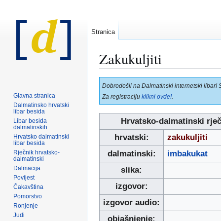
Stranica
Zakukuljiti
Prijeđi
Prijeđi
Dobrodošli na Dalmatinski internetski libar! 
na
na
Glavna stranica
Za registraciju
klikni ovde!
.
navigaciju
pretraživanje
Dalmatinsko hrvatski
libar besida
Hrvatsko-dalmatinski rje
Libar besida
dalmatinskih
hrvatski:
zakukuljiti
Hrvatsko dalmatinski
libar besida
Rječnik hrvatsko-
dalmatinski:
imbakukat
dalmatinski
Dalmacija
slika:
Povijest
izgovor:
Čakavština
Pomorstvo
izgovor audio:
Ronjenje
Judi
objašnjenje: