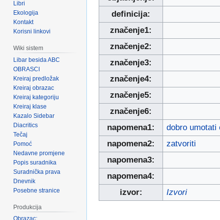
Libri
Ekologija
definicija:
Kontakt
značenje1:
Korisni linkovi
značenje2:
Wiki sistem
Libar besida ABC
značenje3:
OBRASCI
značenje4:
Kreiraj predložak
Kreiraj obrazac
značenje5:
Kreiraj kategoriju
Kreiraj klase
značenje6:
Kazalo Sidebar
Diacritics
napomena1:
dobro umotati
Tečaj
napomena2:
zatvoriti
Pomoć
Nedavne promjene
napomena3:
Popis suradnika
Suradnička prava
napomena4:
Dnevnik
Posebne stranice
izvor:
Izvori
Produkcija
Obrazac: