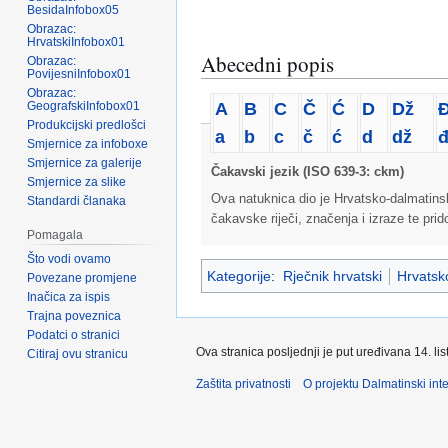
BesidaInfobox05
Obrazac:
HrvatskiInfobox01
Abecedni popis
Obrazac:
PovijesniInfobox01
Obrazac:
A
B
C
Č
Ć
D
Dž
GeografskiInfobox01
Produkcijski predlošci
a
b
c
č
ć
d
dž
Smjernice za infoboxe
Smjernice za galerije
Čakavski jezik (ISO 639-3: ckm)
Smjernice za slike
Ova natuknica dio je Hrvatsko-dalmatins
Standardi članaka
čakavske riječi, značenja i izraze te pri
Pomagala
Što vodi ovamo
Kategorije
:
Rječnik hrvatski
Hrvatsko
Povezane promjene
Inačica za ispis
Trajna poveznica
Podatci o stranici
Ova stranica posljednji je put uređivana 14. li
Citiraj ovu stranicu
Zaštita privatnosti
O projektu Dalmatinski inte