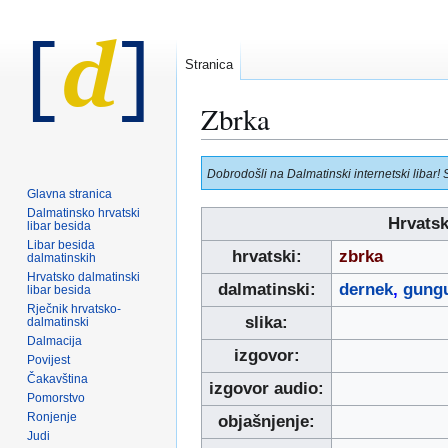
Stranica
Zbrka
Prijeđi
Prijeđi
Dobrodošli na Dalmatinski internetski libar! 
na
na
Glavna stranica
navigaciju
pretraživanje
Dalmatinsko hrvatski
Hrvatsk
libar besida
Libar besida
hrvatski:
zbrka
dalmatinskih
Hrvatsko dalmatinski
dalmatinski:
dernek
,
gung
libar besida
Rječnik hrvatsko-
slika:
dalmatinski
Dalmacija
izgovor:
Povijest
Čakavština
izgovor audio:
Pomorstvo
Ronjenje
objašnjenje:
Judi