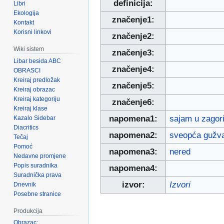
definicija:
Libri
Ekologija
značenje1:
Kontakt
Korisni linkovi
značenje2:
Wiki sistem
značenje3:
Libar besida ABC
značenje4:
OBRASCI
Kreiraj predložak
značenje5:
Kreiraj obrazac
Kreiraj kategoriju
značenje6:
Kreiraj klase
napomena1:
sajam u zagor
Kazalo Sidebar
Diacritics
napomena2:
sveopća gužv
Tečaj
Pomoć
napomena3:
nered
Nedavne promjene
Popis suradnika
napomena4:
Suradnička prava
izvor:
Izvori
Dnevnik
Posebne stranice
Produkcija
Obrazac: