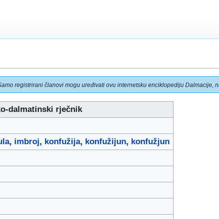
Samo registrirani članovi mogu uređivati ovu internetsku enciklopediju Dalmacije, na
o-dalmatinski rječnik
ula
,
imbroj
,
konfužija
,
konfužijun
,
konfužjun