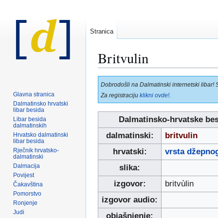
Stranica
Britvulin
Prijeđi
Prijeđi
Dobrodošli na Dalmatinski internetski libar! 
na
na
Glavna stranica
Za registraciju
klikni ovde!
.
navigaciju
pretraživanje
Dalmatinsko hrvatski
libar besida
Dalmatinsko-hrvatske be
Libar besida
dalmatinskih
dalmatinski:
britvulin
Hrvatsko dalmatinski
libar besida
Rječnik hrvatsko-
hrvatski:
vrsta džepno
dalmatinski
Dalmacija
slika:
Povijest
izgovor:
britvùlin
Čakavština
Pomorstvo
izgovor audio:
Ronjenje
Judi
objašnjenje: