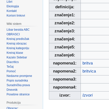
Libri
Ekologija
definicija:
Kontakt
značenje1:
Korisni linkovi
značenje2:
Wiki sistem
Libar besida ABC
značenje3:
OBRASCI
značenje4:
Kreiraj predložak
Kreiraj obrazac
značenje5:
Kreiraj kategoriju
Kreiraj klase
značenje6:
Kazalo Sidebar
Diacritics
napomena1:
britva
Tečaj
napomena2:
britvica
Pomoć
Nedavne promjene
napomena3:
Popis suradnika
Suradnička prava
napomena4:
Dnevnik
Posebne stranice
izvor:
Izvori
Produkcija
Obrazac: