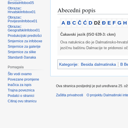
BesidaInfobox05
Abecedni popis
Obrazac:
HrvatskiInfobox01
Obrazac:
PovijesniInfobox01
A
B
C
Č
Ć
D
Dž
Đ
E
F
G
H
Obrazac:
GeografskiInfobox01
Čakavski jezik (ISO 639-3: ckm)
Produkcijski predlošci
Smjernice za infoboxe
Ova natuknica dio je Dalmatinsko-hrvatsko
Smjernice za galerije
jezičnu baštinu Dalmacije te pridonosi oč
Smjernice za slike
Standardi članaka
Kategorije
:
Besida dalmatinska
B Be
Pomagala
Što vodi ovamo
Povezane promjene
Inačica za ispis
Ova stranica posljednji je put uređivana 25. o
Trajna poveznica
Zaštita privatnosti
O projektu Dalmatinski inte
Podatci o stranici
Citiraj ovu stranicu