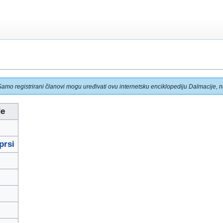
Samo registrirani članovi mogu uređivati ovu internetsku enciklopediju Dalmacije, na
de
prsi