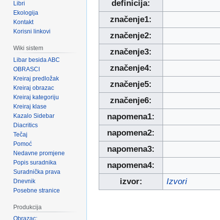
definicija:
Libri
Ekologija
značenje1:
Kontakt
Korisni linkovi
značenje2:
Wiki sistem
značenje3:
Libar besida ABC
značenje4:
OBRASCI
Kreiraj predložak
značenje5:
Kreiraj obrazac
Kreiraj kategoriju
značenje6:
Kreiraj klase
napomena1:
Kazalo Sidebar
Diacritics
napomena2:
Tečaj
Pomoć
napomena3:
Nedavne promjene
Popis suradnika
napomena4:
Suradnička prava
izvor:
Izvori
Dnevnik
Posebne stranice
Produkcija
Obrazac: