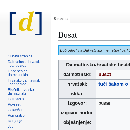
Stranica
Busat
Prijeđi
Prijeđi
Dobrodošli na Dalmatinski internetski libar! 
na
na
Glavna stranica
navigaciju
pretraživanje
Dalmatinsko hrvatski
Dalmatinsko-hrvatske besi
libar besida
Libar besida
dalmatinski:
busat
dalmatinskih
Hrvatsko dalmatinski
hrvatski:
tuči šakom o 
libar besida
Rječnik hrvatsko-
slika:
dalmatinski
Dalmacija
izgovor:
busat
Povijest
Čakavština
izgovor audio:
Pomorstvo
Ronjenje
objašnjenje:
Judi